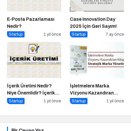
E-Posta Pazarlaması
Case Innovation Day
Nedir?
2025 İçin Geri Sayım!
Startup
1 yıl önce
Startup
7 ay önce
İçerik Üretimi Nedir?
İşletmelere Marka
Niye Önemlidir? İçerik
Vizyonu Kazandıran
Üretimi Nasıl Yapılır?
Kitap: Stratejik Marka
Startup
1 yıl önce
Startup
1 yıl önce
Yönetimi
Bir Cevap Yaz