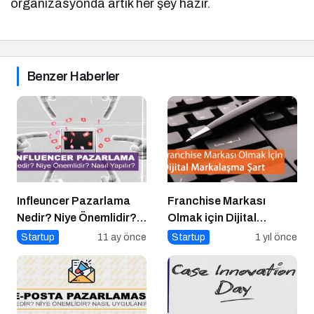
organizasyonda artık her şey hazır.
Benzer Haberler
Infleuncer Pazarlama
Franchise Markası
Nedir? Niye Önemlidir?
Olmak için Dijital
Influencer Pazarlama
Markalaşma Şart
Startup
11 ay önce
Startup
1 yıl önce
Nasıl Yapılır?