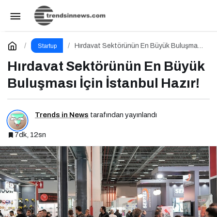
Anadolu Bilişim Buluşmaları 2026 Danışma
Kurulu Güçlü Kadrosuyla Görevine Başladı
Paylaş
Yorum Yap
Hırdavat Sektörünün En Büyük Buluşması
Startup
İçin İstanbul Hazır!
Hırdavat Sektörünün En Büyük
Buluşması İçin İstanbul Hazır!
Trends in News
tarafından yayınlandı
7dk, 12sn