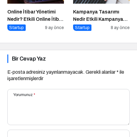
Online İtibar Yönetimi
Kampanya Tasarımı
Nedir? Etkili Online İtibar
Nedir Etkili Kampanya
Yönetimi İçin 10 Altın
Tasarımı İçin 10 Altın
Startup
9 ay önce
Startup
8 ay önce
İpucu
Öneri
Bir Cevap Yaz
E-posta adresiniz yayınlanmayacak.
Gerekli alanlar
*
ile
işaretlenmişlerdir
Yorumunuz
*