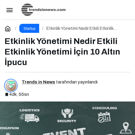
Kişisel Markalaşma Nedir Etkili Kişisel
Markalaşma için 10 Altın İpucu
Paylaş
Yorum Yap
Etkinlik Yönetimi Nedir Etkili Etkinlik
Startup
Yönetimi İçin 10 Altın İpucu
Etkinlik Yönetimi Nedir Etkili
Etkinlik Yönetimi İçin 10 Altın
İpucu
Trends in News
tarafından yayınlandı
4dk, 55sn