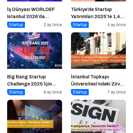
İş Dünyası WORLDEF
Türkiye’de Startup
Istanbul 2026’da
Yatırımları 2025’te 1,4
Buluştu
Milyar Dolara Ulaştı
Startup
2 ay önce
Startup
5 ay önce
Big Bang Startup
İstanbul Topkapı
Challenge 2025 İçin
Üniversitesi’ndeki Zirve
Geri Sayım Başladı
ve Ödül Töreni Yoğun
Startup
9 ay önce
Startup
7 ay önce
İlgiyle Gerçekleşti