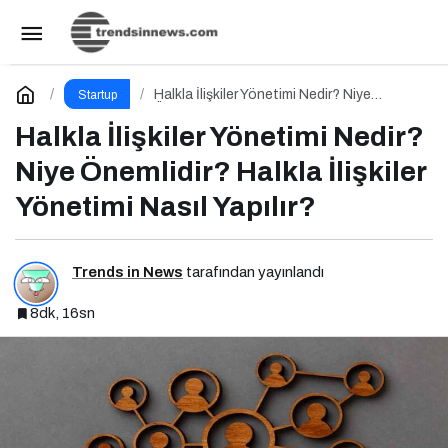
Etkinlik Yönetimi Nedir? Niye Önemlidir?
Etkinlik Yönetimi Nasıl Yapılır?
Paylaş
Yorum Yap
Halkla İlişkiler Yönetimi Nedir? Niye
Startup
Önemlidir? Halkla İlişkiler Yönetimi Nasıl
Yapılır?
Halkla İlişkiler Yönetimi Nedir?
Niye Önemlidir? Halkla İlişkiler
Yönetimi Nasıl Yapılır?
Trends in News
tarafından yayınlandı
8dk, 16sn