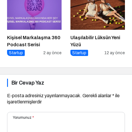
Kişisel Markalaşma 360
Ulaşılabilir Lüksün Yeni
Podcast Serisi
Yüzü
Startup
2 ay önce
Startup
12 ay önce
Bir Cevap Yaz
E-posta adresiniz yayınlanmayacak.
Gerekli alanlar
*
ile
işaretlenmişlerdir
Yorumunuz
*