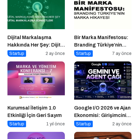
Dijital Markalaşma
Bir Marka Manifestosu:
Hakkında Her Şey: Dijital
Branding Türkiye’nin
Markalaşma Sohbetleri
Marka Hikayesi
Startup
2 ay önce
Startup
7 ay önce
Podcast Serisi
Kurumsal İletişim 1.0
Google I/O 2026 ve Ajan
Etkinliği İçin Geri Sayım
Ekonomisi: Girişimcinin
Yeni Rakibi Arama
Startup
1 yıl önce
Startup
2 ay önce
Kutusu