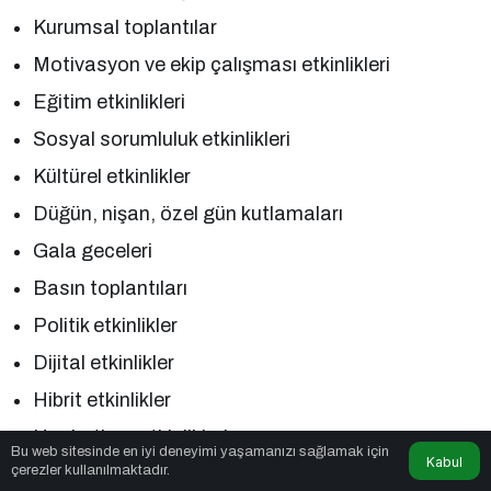
Kurumsal toplantılar
Motivasyon ve ekip çalışması etkinlikleri
Eğitim etkinlikleri
Sosyal sorumluluk etkinlikleri
Kültürel etkinlikler
Düğün, nişan, özel gün kutlamaları
Gala geceleri
Basın toplantıları
Politik etkinlikler
Dijital etkinlikler
Hibrit etkinlikler
Hackathon etkinlikleri
Bu web sitesinde en iyi deneyimi yaşamanızı sağlamak için
Kabul
çerezler kullanılmaktadır.
İnovasyon yarışmaları