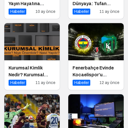
Yayın Hayatına
Dünyaya: Tufan
Başladı
Değirmenci,
Haberler
10 ay önce
Haberler
11 ay önce
Fethiye’de Ringe
Çıkıyor
Kurumsal Kimlik
Fenerbahçe Evinde
Nedir? Kurumsal
Kocaelispor’u
Kimlik Niye
Ağırlıyor
Haberler
11 ay önce
Haberler
12 ay önce
Önemlidir? Kurumsal
Kimlik Nasıl Yapılır?