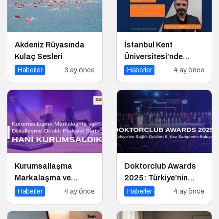
Akdeniz Rüyasında
İstanbul Kent
Kulaç Sesleri
Üniversitesi’nde
Dijital Markalaşma
Haberler
3 ay önce
Haberler
4 ay önce
1.0 Etkinliği!
Kurumsallaşma
Doktorclub Awards
Markalaşma ve
2025: Türkiye’nin
Dijitalleşme Odaklı
Sağlık Ödülleri 9. Kez
Haberler
4 ay önce
Haberler
4 ay önce
Podcast Serisi: Hani
Sahiplerini Buluyor
Kurumsaldık