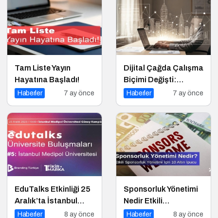
Tam Liste Yayın
Dijital Çağda Çalışma
Hayatına Başladı!
Biçimi Değişti:
Bilgiyle Para
Haberler
7 ay önce
Haberler
7 ay önce
Kazananların Yeni
Düzeni
EduTalks Etkinliği 25
Sponsorluk Yönetimi
Aralık’ta İstanbul
Nedir Etkili
Medipol
Sponsorluk Yönetimi
Haberler
8 ay önce
Haberler
8 ay önce