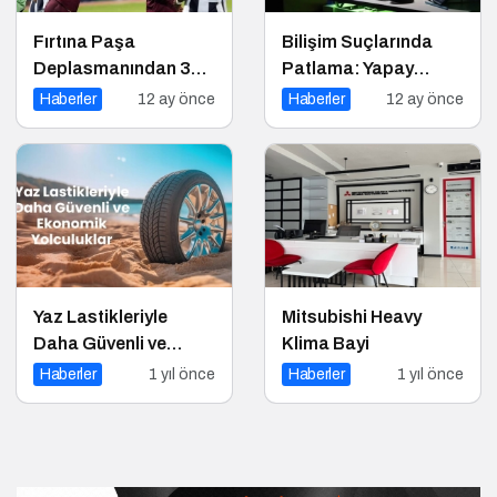
Fırtına Paşa
Bilişim Suçlarında
Deplasmanından 3
Patlama: Yapay
Puanla Ayrıldı
Zeka, Sahte Siteler ve
Haberler
12 ay önce
Haberler
12 ay önce
Dijital Tuzaklar
Tehlike Saçıyor
Yaz Lastikleriyle
Mitsubishi Heavy
Daha Güvenli ve
Klima Bayi
Ekonomik Yolculuklar
Haberler
1 yıl önce
Haberler
1 yıl önce