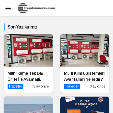
Son Yazılarımız
Multi Klima Tek Dış
Multi Klima Sistemleri
Ünite İle Avantajlı
Avantajları Nelerdir?
Çözümler
Haberler
3 ay önce
Haberler
3 ay önce