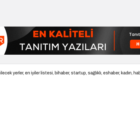
ilecek yerler
,
en iyiler listesi
,
bihaber
,
startup
,
sağlıklı
,
eshaber
,
kadın
,
hab