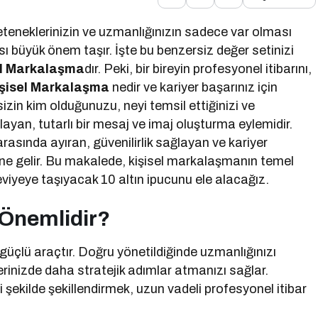
 yeteneklerinizin ve uzmanlığınızın sadece var olması
ı büyük önem taşır. İşte bu benzersiz değer setinizi
el Markalaşma
dır. Peki, bir bireyin profesyonel itibarını,
şisel Markalaşma
nedir ve kariyer başarınız için
 sizin kim olduğunuzu, neyi temsil ettiğinizi ve
ayan, tutarlı bir mesaj ve imaj oluşturma eylemidir.
arasında ayıran, güvenilirlik sağlayan ve kariyer
line gelir. Bu makalede, kişisel markalaşmanın temel
seviyeye taşıyacak 10 altın ipucunu ele alacağız.
 Önemlidir?
güçlü araçtır. Doğru yönetildiğinde uzmanlığınızı
yerinizde daha stratejik adımlar atmanızı sağlar.
çli şekilde şekillendirmek, uzun vadeli profesyonel itibar