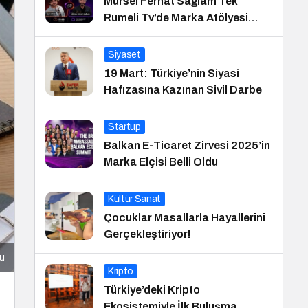
Mürsel Ferhat Sağlam Tek
Rumeli Tv’de Marka Atölyesi
Programına Konuk Oldu
Siyaset
19 Mart: Türkiye’nin Siyasi
Hafızasına Kazınan Sivil Darbe
Startup
Balkan E-Ticaret Zirvesi 2025’in
Marka Elçisi Belli Oldu
Kültür Sanat
Çocuklar Masallarla Hayallerini
Gerçekleştiriyor!
cu
Kripto
Türkiye’deki Kripto
Ekosistemiyle İlk Buluşma