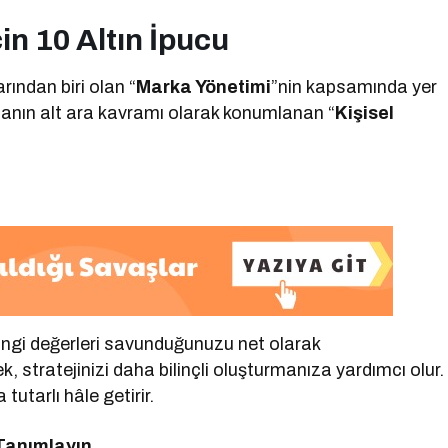
in 10 Altın İpucu
ından biri olan “
Marka Yönetimi
”nin kapsamında yer
manın alt ara kavramı olarak konumlanan “
Kişisel
angi değerleri savunduğunuzu net olarak
k, stratejinizi daha bilinçli oluşturmanıza yardımcı olur.
tutarlı hâle getirir.
 Tanımlayın