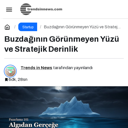
Medya Satın Alma Nedir? Etkili Medya Satın
Alma İçin 10 Altın İpucu
Paylaş
Yorum Yap
Buzdağının Görünmeyen Yüzü ve Stratejik
Startup
Derinlik
Buzdağının Görünmeyen Yüzü
ve Stratejik Derinlik
Trends in News
tarafından yayınlandı
6dk, 28sn