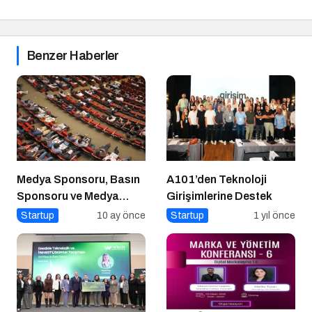
Benzer Haberler
Medya Sponsoru, Basın
A101’den Teknoloji
Sponsoru ve Medya
Girişimlerine Destek
Partneri Ne Demek?
Startup
10 ay önce
Startup
1 yıl önce