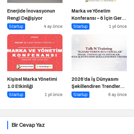
Enerjide İnovasyonun
Marka ve Yönetim
Rengi Değişiyor
Konferansı – 6 İçin Geri
Sayım!
Startup
4 ay önce
Startup
1 yıl önce
Kişisel Marka Yönetimi
2026’da İş Dünyasını
1.0 Etkinliği
Şekillendiren Trendler
Talk N Training “İlham
Startup
1 yıl önce
Startup
6 ay önce
Veren Buluşmalar”
Serisinde!
Bir Cevap Yaz