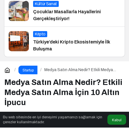
Kültür Sanat
Çocuklar Masallarla Hayallerini
Gerçekleştiriyor!
Kripto
Türkiye’deki Kripto Ekosistemiyle İlk
Buluşma
Medya Satın Alma Nedir? Etkili Medya
Startup
Satın Alma İçin 10 Altın İpucu
Medya Satın Alma Nedir? Etkili
Medya Satın Alma İçin 10 Altın
İpucu
Bu web sitesinde en iyi deneyimi yaşamanızı sağlamak için
Kabul
Trends in News
tarafından yayınlandı
çerezler kullanılmaktadır.