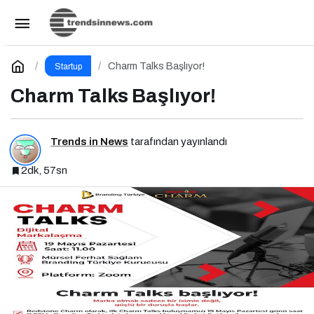
Franchise Markası Olmak için Dijital
Markalaşma Şart
Paylaş
Yorum Yap
Charm Talks Başlıyor!
Startup
Charm Talks Başlıyor!
Trends in News
tarafından yayınlandı
2dk, 57sn