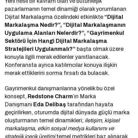
Yeni nesil bir kavram olan ve bütünleşik
pazarlamanın temel dinamiği olarak yorumlanan
Dijital Markalaşma özelindeki etkinlikte
“Dijital
Markalaşma Nedir?”, “Dijital Markalaşmanın
Uygulama Alanları Nelerdir?”, “Gayrimenkul
Sektörü İçin Hangi Dijital Markalaşma
Stratejileri Uygulanmalı?”
başta olmak üzere
konuyla ilgili merak edilenler yanıtlanacak.
Konferansta ayrıca katılımcılar konuya ilişkin
merak ettiklerini sorma fırsatı da bulacak.
Gayrimenkul danışmanlarına yönelik bu özel
konsept,
Redstone Charm
’ın Marka
Danışmanı
Eda Delibaş
tarafından hayata
geçirilirken, oturumda dijital dünyada güçlü marka
oluşturmanın temel dinamikleri;
iletişim, kişisel
markalaşma, etkin sosyal medya kullanımı ve
stratejik içerik üretimi
temel metrikleri baz alınarak