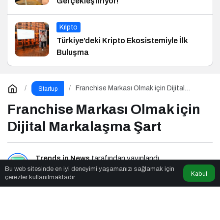
Gerçekleştiriyor!
Kripto
Türkiye’deki Kripto Ekosistemiyle İlk
Buluşma
Franchise Markası Olmak için Dijital
Startup
Markalaşma Şart
Franchise Markası Olmak için
Dijital Markalaşma Şart
Trends in News
tarafından yayınlandı
Bu web sitesinde en iyi deneyimi yaşamanızı sağlamak için
Kabul
çerezler kullanılmaktadır.
2dk, 58sn