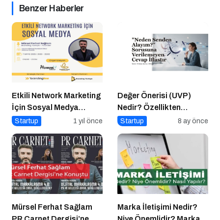
Benzer Haberler
Etkili Network Marketing
Değer Önerisi (UVP)
İçin Sosyal Medya
Nedir? Özellikten
Etkinliği İçin Geri Sayım!
Faydaya Geçiş
Startup
1 yıl önce
Startup
8 ay önce
Mürsel Ferhat Sağlam
Marka İletişimi Nedir?
PR Carnet Dergisi’ne
Niye Önemlidir? Marka