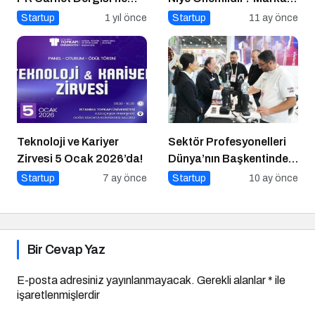
Konuştu
İletişimi Nasıl Yapılır?
Startup
1 yıl önce
Startup
11 ay önce
Teknoloji ve Kariyer
Sektör Profesyonelleri
Zirvesi 5 Ocak 2026’da!
Dünya’nın Başkentinde
Buluşacak!
Startup
7 ay önce
Startup
10 ay önce
Bir Cevap Yaz
E-posta adresiniz yayınlanmayacak.
Gerekli alanlar
*
ile
işaretlenmişlerdir