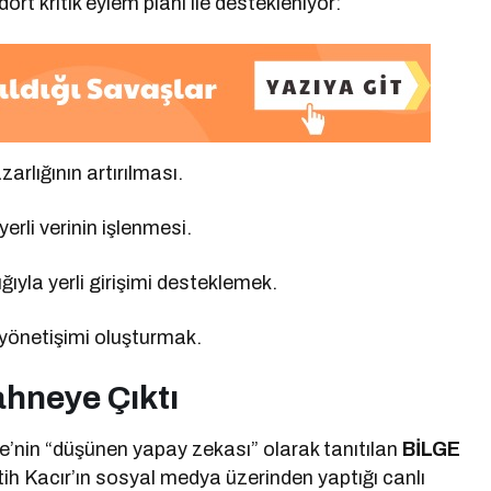
ört kritik eylem planı ile destekleniyor:
rlığının artırılması.
yerli verinin işlenmesi.
yla yerli girişimi desteklemek.
 yönetişimi oluşturmak.
ahneye Çıktı
ye’nin “düşünen yapay zekası” olarak tanıtılan
BİLGE
ih Kacır’ın sosyal medya üzerinden yaptığı canlı