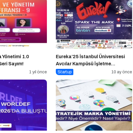
 Yönetimi 1.0
Eureka’25 İstanbul Üniversitesi
 Geri Sayım!
Avcılar Kampüsü İşletme
Fakültesinde
1 yıl önce
Startup
10 ay önce