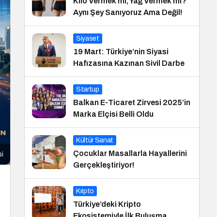
Kilo Vermek mi, Yağ Vermek mi?
Aynı Şey Sanıyoruz Ama Değil!
Siyaset
19 Mart: Türkiye’nin Siyasi
Hafızasına Kazınan Sivil Darbe
Startup
Balkan E-Ticaret Zirvesi 2025’in
Marka Elçisi Belli Oldu
Kültür Sanat
Çocuklar Masallarla Hayallerini
si
Gerçekleştiriyor!
Kripto
Türkiye’deki Kripto
Ekosistemiyle İlk Buluşma