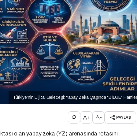
Türkiye’nin Dijital Geleceği: Yapay Zeka Çağında “BİLGE” Hamle
+
-
PAYLAŞ
noktası olan yapay zeka (YZ) arenasında rotasını