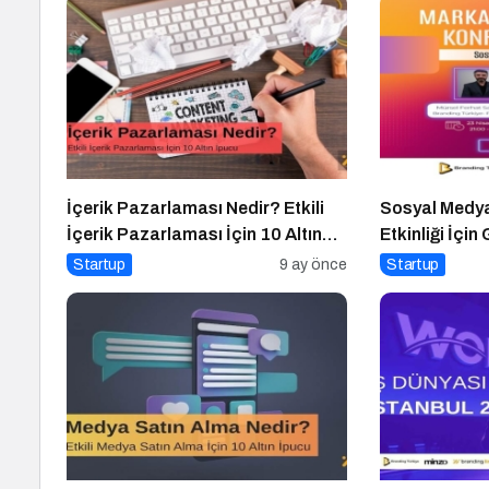
İçerik Pazarlaması Nedir? Etkili
Sosyal Medya
İçerik Pazarlaması İçin 10 Altın
Etkinliği İçin
İpucu
Startup
9 ay önce
Startup