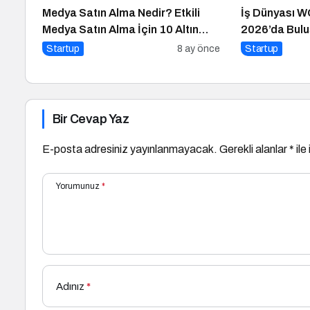
Medya Satın Alma Nedir? Etkili
İş Dünyası 
Medya Satın Alma İçin 10 Altın
2026’da Bulu
İpucu
Startup
8 ay önce
Startup
Bir Cevap Yaz
E-posta adresiniz yayınlanmayacak.
Gerekli alanlar
*
ile
Yorumunuz
*
Adınız
*