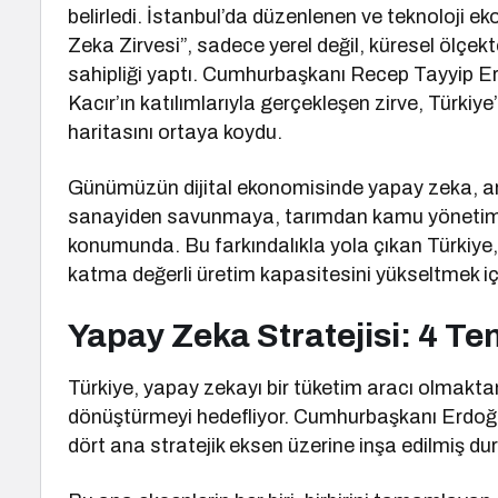
belirledi. İstanbul’da düzenlenen ve teknoloji e
Zeka Zirvesi”, sadece yerel değil, küresel ölçek
sahipliği yaptı. Cumhurbaşkanı Recep Tayyip E
Kacır’ın katılımlarıyla gerçekleşen zirve, Türkiye
haritasını ortaya koydu.
Günümüzün dijital ekonomisinde yapay zeka, ar
sanayiden savunmaya, tarımdan kamu yönetimine
konumunda. Bu farkındalıkla yola çıkan Türkiye, 
katma değerli üretim kapasitesini yükseltmek içi
Yapay Zeka Stratejisi: 4 Te
Türkiye, yapay zekayı bir tüketim aracı olmaktan ç
dönüştürmeyi hedefliyor. Cumhurbaşkanı Erdoğ
dört ana stratejik eksen üzerine inşa edilmiş d