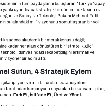
kosisteminin tüm paydaşlarını buluşturan “Türkiye Yapay
te yankı uyandıracak stratejik bir dönüm noktasına ev
rdoğan ve Sanayi ve Teknoloji Bakanı Mehmet Fatih
’nin bu alandaki millî vizyonunu somutlaştıran bir yol
tık sadece akademik bir merak konusu değil;
 kadar her alanı dönüştüren bir “stratejik güç”
teknoloji dünyasındaki rekabetçiliğini artırmak ve
n vizyoner bir adım attı.
mel Sütun, 4 Stratejik Eylem
ıkarıp, yerli ve millî bir üretim potansiyeline
an tarafından kamuoyuna duyurulan bu kapsamlı plan,
urumda:
Fark Et, İstifade Et, Üret ve Yönet.