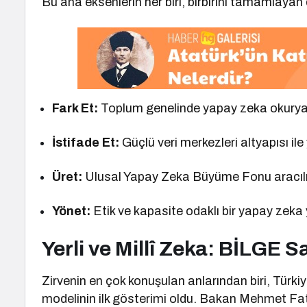
Bu ana eksenlerin her biri, birbirini tamamlayan d
Fark Et:
Toplum genelinde yapay zeka okuryaza
İstifade Et:
Güçlü veri merkezleri altyapısı ile 
Üret:
Ulusal Yapay Zeka Büyüme Fonu aracılığı
Yönet:
Etik ve kapasite odaklı bir yapay zeka
Yerli ve Millî Zeka: BİLGE S
Zirvenin en çok konuşulan anlarından biri, Türki
modelinin ilk gösterimi oldu. Bakan Mehmet Fat