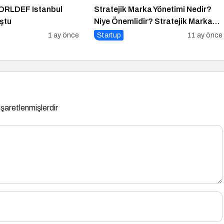
WORLDEF Istanbul
Stratejik Marka Yönetimi Nedir?
ştu
Niye Önemlidir? Stratejik Marka
Yönetimi Nasıl Yapılır?
1 ay önce
Startup
11 ay önce
 işaretlenmişlerdir