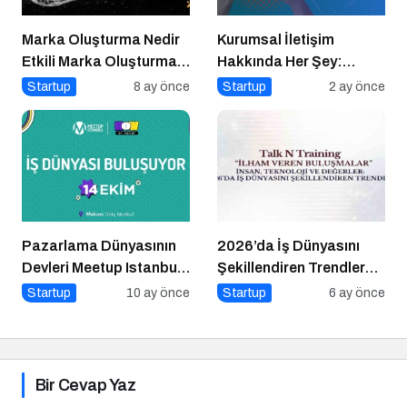
Marka Oluşturma Nedir
Kurumsal İletişim
Etkili Marka Oluşturma
Hakkında Her Şey:
için 10 Altın İpucu
Kurumsal İletişim 2.0
Startup
8 ay önce
Startup
2 ay önce
Podcast Serisi
Pazarlama Dünyasının
2026’da İş Dünyasını
Devleri Meetup Istanbul
Şekillendiren Trendler
2025’te Buluşuyor
Talk N Training “İlham
Startup
10 ay önce
Startup
6 ay önce
Veren Buluşmalar”
Serisinde!
Bir Cevap Yaz