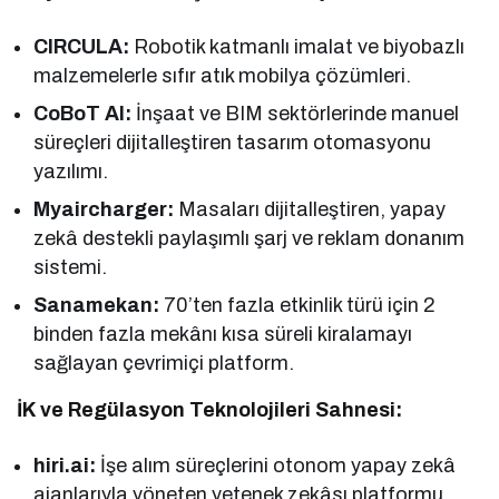
CIRCULA:
Robotik katmanlı imalat ve biyobazlı
malzemelerle sıfır atık mobilya çözümleri.
CoBoT AI:
İnşaat ve BIM sektörlerinde manuel
süreçleri dijitalleştiren tasarım otomasyonu
yazılımı.
Myaircharger:
Masaları dijitalleştiren, yapay
zekâ destekli paylaşımlı şarj ve reklam donanım
sistemi.
Sanamekan:
70’ten fazla etkinlik türü için 2
binden fazla mekânı kısa süreli kiralamayı
sağlayan çevrimiçi platform.
İK ve Regülasyon Teknolojileri Sahnesi:
hiri.ai:
İşe alım süreçlerini otonom yapay zekâ
ajanlarıyla yöneten yetenek zekâsı platformu.