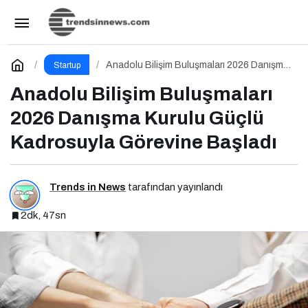
Big Bang Startup Challenge 2025 İçin Geri
Sayım Başladı
Paylaş
Yorum Yap
Anadolu Bilişim Buluşmaları 2026 Danışma
Startup
Kurulu Güçlü Kadrosuyla Görevine Başladı
Anadolu Bilişim Buluşmaları
2026 Danışma Kurulu Güçlü
Kadrosuyla Görevine Başladı
Trends in News
tarafından yayınlandı
2dk, 47sn