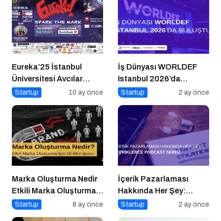
Eureka’25 İstanbul
İş Dünyası WORLDEF
Üniversitesi Avcılar
Istanbul 2026’da
Kampüsü İşletme
Buluştu
Startup
10 ay önce
Startup
2 ay önce
Fakültesinde
Marka Oluşturma Nedir
İçerik Pazarlaması
Etkili Marka Oluşturma
Hakkında Her Şey:
için 10 Altın İpucu
İçeriklerce Podcast
Startup
8 ay önce
Startup
2 ay önce
Serisi