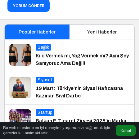
YORUM GÖNDER
Popüler Haberler
Yeni Haberler
Sağlık
Kilo Vermek mi, Yağ Vermek mi? Aynı Şey
Sanıyoruz Ama Değil!
Siyaset
19 Mart: Türkiye’nin Siyasi Hafızasına
Kazınan Sivil Darbe
Startup
Balkan E-Ticaret Zirvesi 2025’in Marka
Bu web sitesinde en iyi deneyimi yaşamanızı sağlamak için
Elçisi Belli Oldu
Kabul
çerezler kullanılmaktadır.