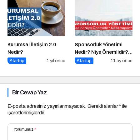
Kurumsal İletişim 2.0
Sponsorluk Yönetimi
Nedir?
Nedir? Niye Önemlidir?
Nasıl Yapılır?
Startup
1 yıl önce
Startup
11 ay önce
Bir Cevap Yaz
E-posta adresiniz yayınlanmayacak.
Gerekli alanlar
*
ile
işaretlenmişlerdir
Yorumunuz
*