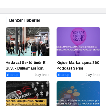
Benzer Haberler
Hırdavat Sektörünün En
Kişisel Markalaşma 360
Büyük Buluşması İçin
Podcast Serisi
İstanbul Hazır!
Startup
9 ay önce
Startup
2 ay önce