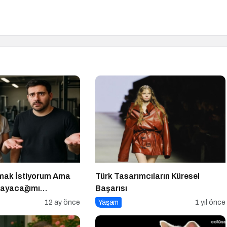
mak İstiyorum Ama
Türk Tasarımcıların Küresel
layacağımı
Başarısı
12 ay önce
Yaşam
1 yıl önce