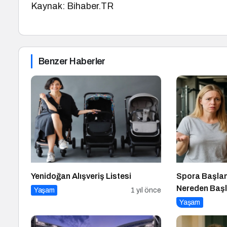
Kaynak: Bihaber.TR
Benzer Haberler
Yenidoğan Alışveriş Listesi
Spora Başla
Nereden Baş
Yaşam
1 yıl önce
Bilmiyorum!
Yaşam