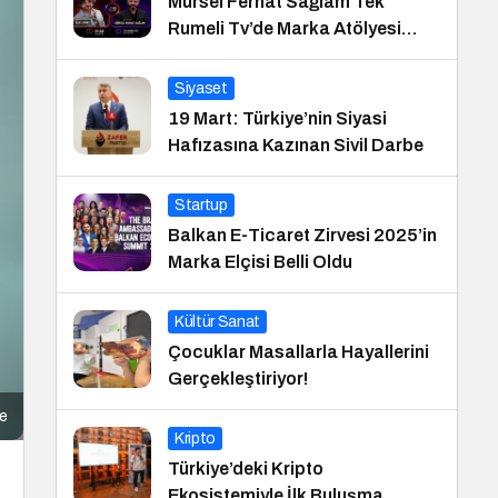
Mürsel Ferhat Sağlam Tek
Rumeli Tv’de Marka Atölyesi
Programına Konuk Oldu
Siyaset
19 Mart: Türkiye’nin Siyasi
Hafızasına Kazınan Sivil Darbe
Startup
Balkan E-Ticaret Zirvesi 2025’in
Marka Elçisi Belli Oldu
Kültür Sanat
Çocuklar Masallarla Hayallerini
Gerçekleştiriyor!
me
Kripto
Türkiye’deki Kripto
Ekosistemiyle İlk Buluşma