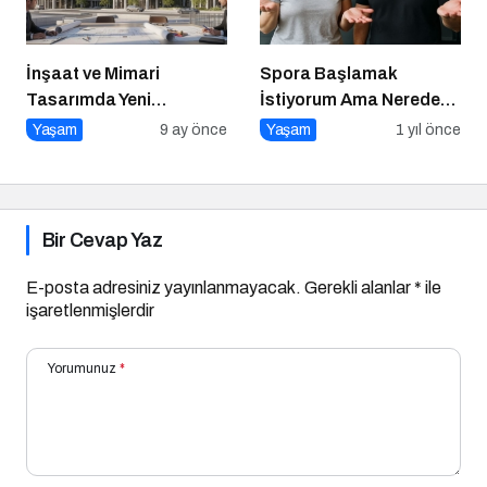
İnşaat ve Mimari
Spora Başlamak
Tasarımda Yeni
İstiyorum Ama Nereden
Standartlar Belirliyor
Başlayacağımı
Yaşam
9 ay önce
Yaşam
1 yıl önce
Bilmiyorum!
Bir Cevap Yaz
E-posta adresiniz yayınlanmayacak.
Gerekli alanlar
*
ile
işaretlenmişlerdir
Yorumunuz
*