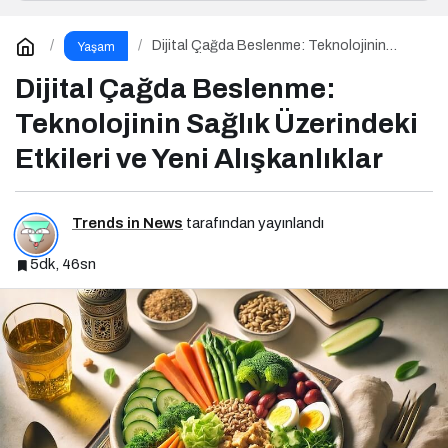
Dijital Çağda Beslenme: Teknolojinin
Yaşam
Sağlık Üzerindeki Etkileri ve Yeni
Alışkanlıklar
Dijital Çağda Beslenme:
Teknolojinin Sağlık Üzerindeki
Etkileri ve Yeni Alışkanlıklar
Trends in News
tarafından yayınlandı
5dk, 46sn