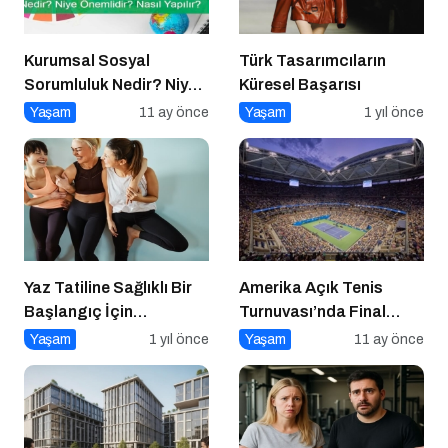
Kurumsal Sosyal
Türk Tasarımcıların
Sorumluluk Nedir? Niye
Küresel Başarısı
Önemlidir? Kurumsal
Yaşam
11 ay önce
Yaşam
1 yıl önce
Sosyal Sorumluluk Nasıl
Yapılır?
Yaz Tatiline Sağlıklı Bir
Amerika Açık Tenis
Başlangıç İçin
Turnuvası’nda Final
Beslenme
Heyecanı Eurosport’ta!
Yaşam
1 yıl önce
Yaşam
11 ay önce