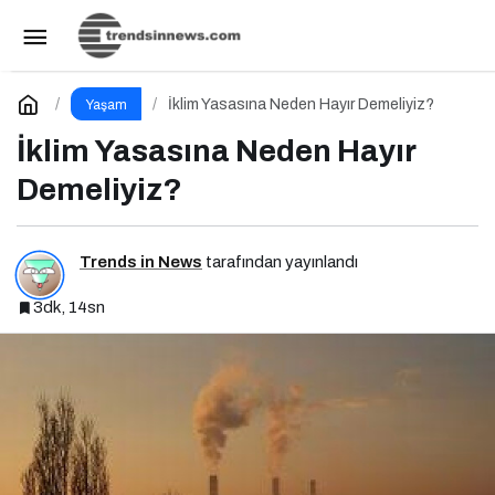
Dijital Çağda Beslenme: Teknolojinin Sağlık
Üzerindeki Etkileri ve Yeni Alışkanlıklar
Paylaş
Yorum Yap
İklim Yasasına Neden Hayır Demeliyiz?
Yaşam
İklim Yasasına Neden Hayır
Demeliyiz?
Trends in News
tarafından yayınlandı
3dk, 14sn