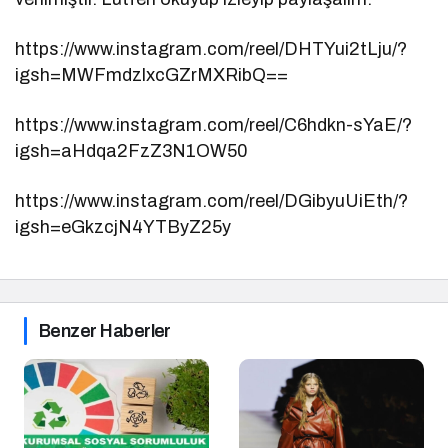
https://www.instagram.com/reel/DHTYui2tLju/?
igsh=MWFmdzlxcGZrMXRibQ==
https://www.instagram.com/reel/C6hdkn-sYaE/?
igsh=aHdqa2FzZ3N1OW50
https://www.instagram.com/reel/DGibyuUiEth/?
igsh=eGkzcjN4YTByZ25y
Benzer Haberler