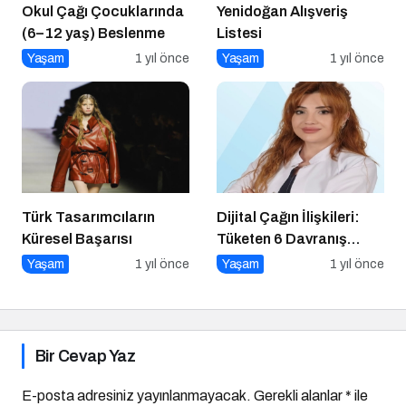
Okul Çağı Çocuklarında
Yenidoğan Alışveriş
(6–12 yaş) Beslenme
Listesi
Yaşam
1 yıl önce
Yaşam
1 yıl önce
Türk Tasarımcıların
Dijital Çağın İlişkileri:
Küresel Başarısı
Tüketen 6 Davranış
Biçimi
Yaşam
1 yıl önce
Yaşam
1 yıl önce
Bir Cevap Yaz
E-posta adresiniz yayınlanmayacak.
Gerekli alanlar
*
ile