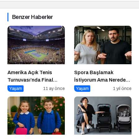
Benzer Haberler
Amerika Açık Tenis
Spora Başlamak
Turnuvası’nda Final
İstiyorum Ama Nereden
Heyecanı Eurosport’ta!
Başlayacağımı
Yaşam
11 ay önce
Yaşam
1 yıl önce
Bilmiyorum!