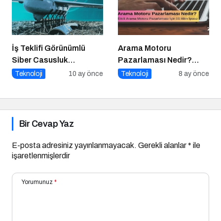
Fırsatlar
İş Teklifi Görünümlü
Arama Motoru
Siber Casusluk
Pazarlaması Nedir?
Operasyonu
Etkili Arama Motoru
Teknoloji
10 ay önce
Teknoloji
8 ay önce
Pazarlaması İçin 10
Altın İpucu
Bir Cevap Yaz
E-posta adresiniz yayınlanmayacak.
Gerekli alanlar
*
ile
işaretlenmişlerdir
Yorumunuz
*