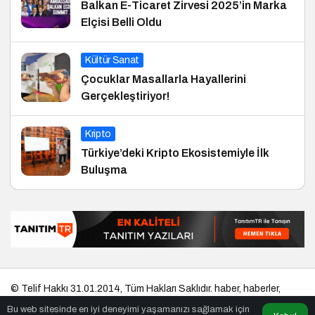
Balkan E-Ticaret Zirvesi 2025’in Marka
Elçisi Belli Oldu
Kültür Sanat
Çocuklar Masallarla Hayallerini
Gerçekleştiriyor!
Kripto
Türkiye’deki Kripto Ekosistemiyle İlk
Buluşma
© Telif Hakkı 31.01.2014, Tüm Hakları Saklıdır.
haber
,
haberler
,
gezilecek yerler
,
en iyiler listesi
,
bihaber
,
startup
,
sağlıklı
,
eshaber
,
Bu web sitesinde en iyi deneyimi yaşamanızı sağlamak için
kadın
,
habertr