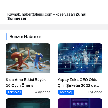
Kaynak. habergalerisi.com – köşe yazarı
Zuhal
Sönmezer
Benzer Haberler
Kısa Ama Etkisi Büyük
Yapay Zeka CEO Oldu:
10 Oyun Önerisi
Çinli Şirketin 2022’de
Attığı Adım Yeniden
Teknoloji
4 ay önce
Teknoloji
1 yıl önce
Gündemde