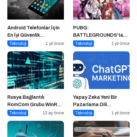
Android Telefonlar İçin
PUBG:
En İyi Güvenlik
BATTLEGROUNDS’tan
Uygulamaları
1 Nisan Şakası
Teknoloji
1 yıl önce
Teknoloji
1 yıl önce
Rusya Bağlantılı
Yapay Zeka Yeni Bir
RomCom Grubu WinRAR
Pazarlama Dili
Açığını Hedef Aldı
Konuşuyor:
Teknoloji
12 ay önce
Teknoloji
1 yıl önce
ChatGPT’nin
Güncellemeleri ve
Markalara Yönelik