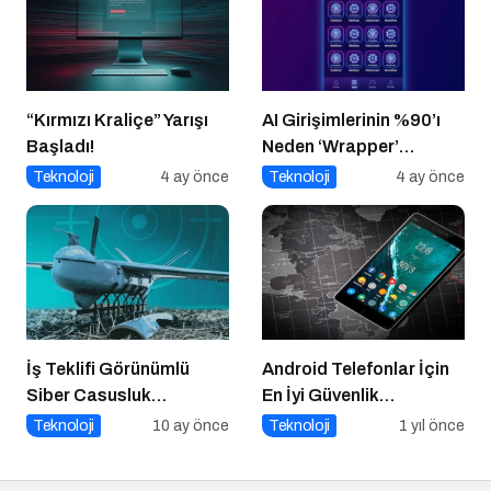
“Kırmızı Kraliçe” Yarışı
AI Girişimlerinin %90’ı
Başladı!
Neden ‘Wrapper’
Kalıyor?
Teknoloji
4 ay önce
Teknoloji
4 ay önce
İş Teklifi Görünümlü
Android Telefonlar İçin
Siber Casusluk
En İyi Güvenlik
Operasyonu
Uygulamaları
Teknoloji
10 ay önce
Teknoloji
1 yıl önce