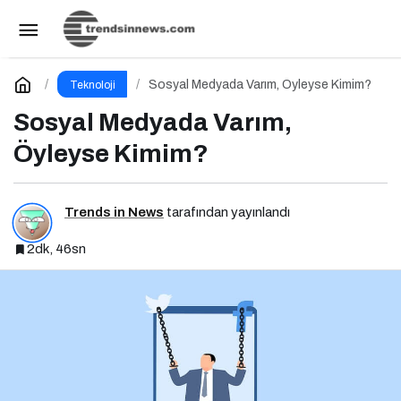
Fiber Hızında Gelişen Uçurum: Kimler Bağlı,
Kimler Dışarıda
Paylaş
Yorum Yap
Sosyal Medyada Varım, Öyleyse Kimim?
Teknoloji
Sosyal Medyada Varım,
Öyleyse Kimim?
Trends in News
tarafından yayınlandı
2dk, 46sn