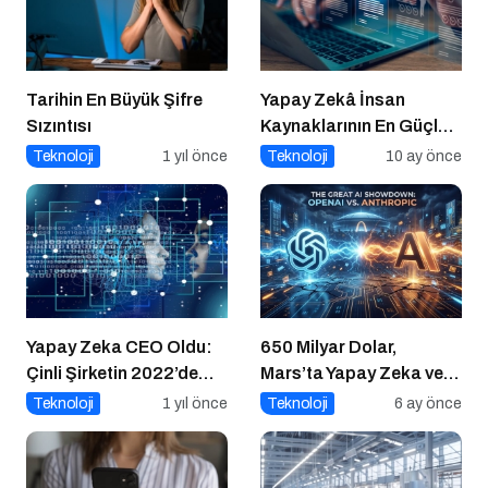
Tarihin En Büyük Şifre
Yapay Zekâ İnsan
Sızıntısı
Kaynaklarının En Güçlü
Stratejik Ortağına
Teknoloji
1 yıl önce
Teknoloji
10 ay önce
Dönüşüyor
Yapay Zeka CEO Oldu:
650 Milyar Dolar,
Çinli Şirketin 2022’de
Mars’ta Yapay Zeka ve
Attığı Adım Yeniden
Super Bowl’da AI
Teknoloji
1 yıl önce
Teknoloji
6 ay önce
Gündemde
Savaşı: Şubat 2026’nın
İlk Haftası