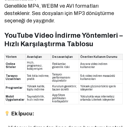
Genellikle MP4, WEBM ve AVI formatları
desteklenir. Ses dosyaları için MP3 dönüştürme
seçeneği de yaygındır.
YouTube Video İndirme Yöntemleri –
Hızlı Karşılaştırma Tablosu
Yöntem
Avantajları
Dezavantajları
Önerilen Kullanım Durumu
Hızlı,
Online
Reklamlar,
Ara sıra video indiren
programsız,
Siteler
güvenlik riski
kullanıcılar
kolay erişim
Tarayıcı
Tarayıcı
Tek tıkla indirme,
Sık video indiren masaüstü
performansını
Uzantıları
pratik
kullanıcıları
düşürebilir
Yüksek kalite,
Kurulum gerektirir,
Yüksek çözünürlüklü içerik
Programlar
toplu indirme
bazen ücretli
isteyenler
App Store
Mobil
Taşınabilirlik,
Yolculukta veya internetsiz
politikaları
Uygulamalar
hızlı indirme
ortamda izlemek isteyenler
kısıtlayabilir
Ek İpucu: