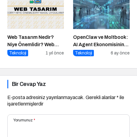
Web Tasarım Nedir?
OpenClaw ve Moltbook:
Niye Önemlidir? Web
AI Agent Ekonomisinin
Tasarım Nasıl Yapılır?
İlk Altyapıları
Teknoloji
1 yıl önce
Teknoloji
6 ay önce
Bir Cevap Yaz
E-posta adresiniz yayınlanmayacak.
Gerekli alanlar
*
ile
işaretlenmişlerdir
Yorumunuz
*