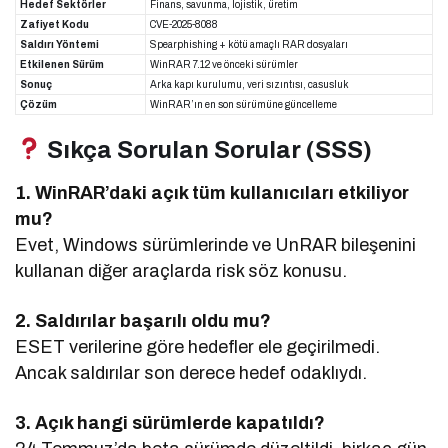
Hedef Sektörler
Finans, savunma, lojistik, üretim
Zafiyet Kodu
CVE-2025-8088
Saldırı Yöntemi
Spearphishing + kötü amaçlı RAR dosyaları
Etkilenen Sürüm
WinRAR 7.12 ve önceki sürümler
Sonuç
Arka kapı kurulumu, veri sızıntısı, casusluk
Çözüm
WinRAR’ın en son sürümüne güncelleme
Sıkça Sorulan Sorular (SSS)
1. WinRAR’daki açık tüm kullanıcıları etkiliyor
mu?
Evet, Windows sürümlerinde ve UnRAR bileşenini
kullanan diğer araçlarda risk söz konusu.
2. Saldırılar başarılı oldu mu?
ESET verilerine göre hedefler ele geçirilmedi.
Ancak saldırılar son derece hedef odaklıydı.
3. Açık hangi sürümlerde kapatıldı?