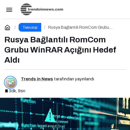
YouTube Video İndirme Rehberi
Paylaş
Yorum Yap
Rusya Bağlantılı RomCom Grubu
Teknoloji
WinRAR Açığını Hedef Aldı
Rusya Bağlantılı RomCom
Grubu WinRAR Açığını Hedef
Aldı
Trends in News
tarafından yayınlandı
3dk, 9sn