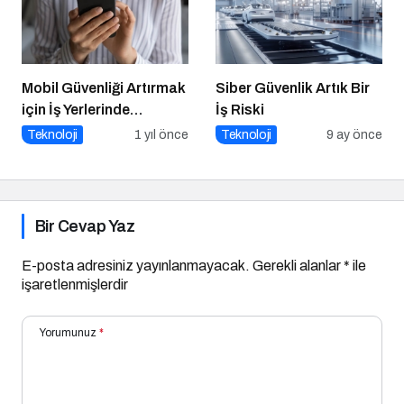
Mobil Güvenliği Artırmak
Siber Güvenlik Artık Bir
için İş Yerlerinde
İş Riski
Alınabilecek 8 Temel
Teknoloji
1 yıl önce
Teknoloji
9 ay önce
Önlem
Bir Cevap Yaz
E-posta adresiniz yayınlanmayacak.
Gerekli alanlar
*
ile
işaretlenmişlerdir
Yorumunuz
*