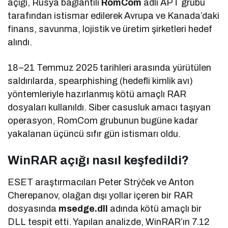
açığı, Rusya bağlantılı
RomCom
adlı APT grubu
tarafından istismar edilerek Avrupa ve Kanada’daki
finans, savunma, lojistik ve üretim şirketleri hedef
alındı.
18–21 Temmuz 2025 tarihleri arasında yürütülen
saldırılarda, spearphishing (hedefli kimlik avı)
yöntemleriyle hazırlanmış kötü amaçlı RAR
dosyaları kullanıldı. Siber casusluk amacı taşıyan
operasyon, RomCom grubunun bugüne kadar
yakalanan üçüncü sıfır gün istismarı oldu.
WinRAR açığı nasıl keşfedildi?
ESET araştırmacıları Peter Strýček ve Anton
Cherepanov, olağan dışı yollar içeren bir RAR
dosyasında
msedge.dll
adında kötü amaçlı bir
DLL tespit etti. Yapılan analizde, WinRAR’ın 7.12