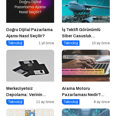
Doğru Dijital Pazarlama
İş Teklifi Görünümlü
Ajansı Nasıl Seçilir?
Siber Casusluk
Operasyonu
Teknoloji
1 yıl önce
Teknoloji
10 ay önce
Merkeziyetsiz
Arama Motoru
Depolama: Verinin
Pazarlaması Nedir?
Geleceği Web3 ile
Etkili Arama Motoru
Teknoloji
11 ay önce
Teknoloji
9 ay önce
Şekilleniyor
Pazarlaması İçin 10
Altın İpucu