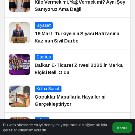
Kilo Vermek mi, Yağ Vermek mi? Aynı Şey
Sanıyoruz Ama Değil!
Siyaset
19 Mart: Türkiye’nin Siyasi Hafızasına
Kazınan Sivil Darbe
Startup
Balkan E-Ticaret Zirvesi 2025’in Marka
Elçisi Belli Oldu
Kültür Sanat
Çocuklar Masallarla Hayallerini
Gerçekleştiriyor!
Kripto
Bu web sitesinde en iyi deneyimi yaşamanızı sağlamak için
Kabul
Türkiye’deki Kripto Ekosistemiyle İlk
çerezler kullanılmaktadır.