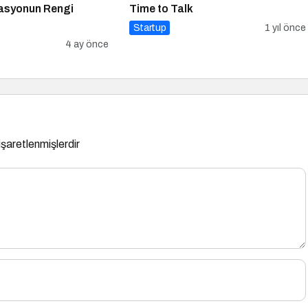
vasyonun Rengi
Time to Talk
Startup
1 yıl önce
4 ay önce
 işaretlenmişlerdir