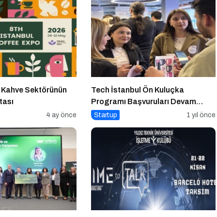
 Kahve Sektörünün
Tech İstanbul Ön Kuluçka
tası
Programı Başvuruları Devam
Ediyor
4 ay önce
Startup
1 yıl önce