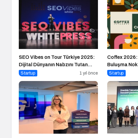
SEO Vibes on Tour Türkiye 2025:
Coffex 2026:
Dijital Dünyanın Nabzını Tutan
Buluşma Nok
Etkinlik
Startup
1 yıl önce
Startup