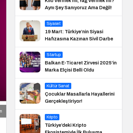
Kilo Vermek mi, Yağ Vermek mi?
Aynı Şey Sanıyoruz Ama Değil!
Siyaset
19 Mart: Türkiye’nin Siyasi
Hafızasına Kazınan Sivil Darbe
Startup
Balkan E-Ticaret Zirvesi 2025’in
Marka Elçisi Belli Oldu
Kültür Sanat
Çocuklar Masallarla Hayallerini
Gerçekleştiriyor!
ım
Kripto
Türkiye’deki Kripto
Ekosistemiyle İlk Buluşma