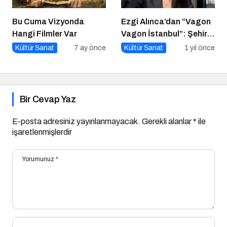
Bu Cuma Vizyonda
Ezgi Alınca’dan “Vagon
Hangi Filmler Var
Vagon İstanbul”: Şehir
Raylara Yazıldı, Kalbe
Kültür Sanat
7 ay önce
Kültür Sanat
1 yıl önce
Girdi
Bir Cevap Yaz
E-posta adresiniz yayınlanmayacak.
Gerekli alanlar
*
ile
işaretlenmişlerdir
Yorumunuz
*