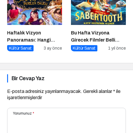
Haftalık Vizyon
Bu Hafta Vizyona
Panoraması: Hangi
Girecek Filmler Belli
Filmi İzlemeli?
Oldu: Sinema Keyfi
Kültür Sanat
3 ay önce
Kültür Sanat
1 yıl önce
Paribu Cineverse’te
Başlıyor!
Bir Cevap Yaz
E-posta adresiniz yayınlanmayacak.
Gerekli alanlar
*
ile
işaretlenmişlerdir
Yorumunuz
*