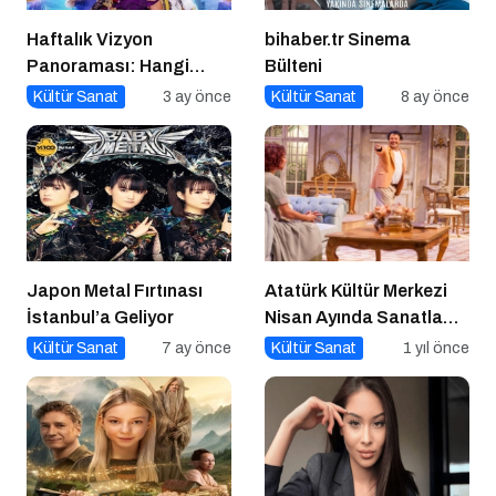
Haftalık Vizyon
bihaber.tr Sinema
Panoraması: Hangi
Bülteni
Filmi İzlemeli?
Kültür Sanat
3 ay önce
Kültür Sanat
8 ay önce
Japon Metal Fırtınası
Atatürk Kültür Merkezi
İstanbul’a Geliyor
Nisan Ayında Sanatla
Dolup Taşıyor
Kültür Sanat
7 ay önce
Kültür Sanat
1 yıl önce