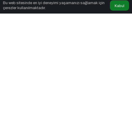
Bu web sitesinde en iyi deneyimi yaşamanızı sağlamak için
Kabul
çerezler kullanılmaktadır.
Siyaset
19 Mart: Türkiye’nin Siyasi Hafızasına
Kazınan Sivil Darbe
Startup
Balkan E-Ticaret Zirvesi 2025’in Marka
Elçisi Belli Oldu
Kültür Sanat
Çocuklar Masallarla Hayallerini
Gerçekleştiriyor!
Kripto
Türkiye’deki Kripto Ekosistemiyle İlk
Buluşma