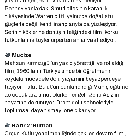
yaşanan gerçek bir vakadan esinleniyor.
Pennsylvania’daki Smurl ailesinin karanlık
hikâyesinde Warren çifti, yalnızca doğaüstü
güçlerle değil, kendi inançlarıyla da yüzleşiyor.
Serinin köklerine dönüş niteliğindeki film, korku
tutkunlarına tüyler ürperten anlar vaat ediyor.
Mucize
Mahsun Kırmızıgül’ün yazıp yönettiği ve rol aldığı
film, 1960’ların Türkiye’sinde bir öğretmenin
köydeki mücadele dolu yaşamını beyazperdeye
taşıyor. Talat Bulut’un canlandırdığı Mahir, eğitime
aç çocuklara umut olurken engelli genç Aziz’in
hayatına dokunuyor. Dram dolu sahneleriyle
toplumsal dayanışmayı öne çıkarıyor.
Kâfir 2: Kurban
Orçun Kutlu yönetmenliğinde çekilen devam filmi,