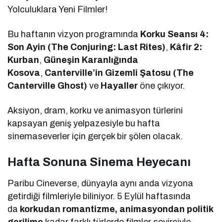
Yolculuklara Yeni Filmler!
Bu haftanın vizyon programında
Korku Seansı 4:
Son Ayin (The Conjuring: Last Rites)
,
Kâfir 2:
Kurban
,
Güneşin Karanlığında
Kosova
,
Canterville’in Gizemli Şatosu (The
Canterville Ghost)
ve
Hayaller
öne çıkıyor.
Aksiyon, dram, korku ve animasyon türlerini
kapsayan geniş yelpazesiyle bu hafta
sinemaseverler için gerçek bir şölen olacak.
Hafta Sonuna Sinema Heyecanı
Paribu Cineverse, dünyayla aynı anda vizyona
getirdiği filmleriyle biliniyor. 5 Eylül haftasında
da
korkudan romantizme, animasyondan politik
gerilime
kadar farklı türlerde filmler seyirciyle