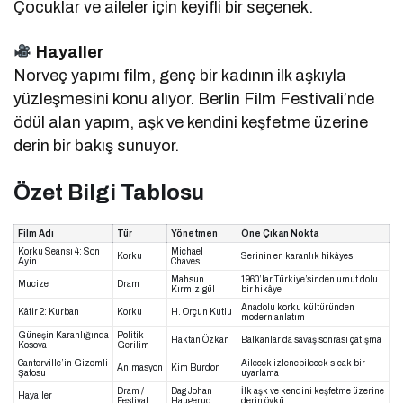
Çocuklar ve aileler için keyifli bir seçenek.
Hayaller
Norveç yapımı film, genç bir kadının ilk aşkıyla
yüzleşmesini konu alıyor. Berlin Film Festivali’nde
ödül alan yapım, aşk ve kendini keşfetme üzerine
derin bir bakış sunuyor.
Özet Bilgi Tablosu
Film Adı
Tür
Yönetmen
Öne Çıkan Nokta
Korku Seansı 4: Son
Michael
Korku
Serinin en karanlık hikâyesi
Ayin
Chaves
Mahsun
1960’lar Türkiye’sinden umut dolu
Mucize
Dram
Kırmızıgül
bir hikâye
Anadolu korku kültüründen
Kâfir 2: Kurban
Korku
H. Orçun Kutlu
modern anlatım
Güneşin Karanlığında
Politik
Haktan Özkan
Balkanlar’da savaş sonrası çatışma
Kosova
Gerilim
Canterville’in Gizemli
Ailecek izlenebilecek sıcak bir
Animasyon
Kim Burdon
Şatosu
uyarlama
Dram /
Dag Johan
İlk aşk ve kendini keşfetme üzerine
Hayaller
Festival
Haugerud
derin öykü