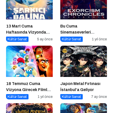
13 Mart Cuma
Bu Cuma
Haftasında Vizyonda
Sinemaseverleri
Hangi Filmler Var?
Bekleyen Yepyeni Filmler!
Kültür Sanat
5 ay önce
Kültür Sanat
1 yıl önce
18 Temmuz Cuma
Japon Metal Fırtınası
Vizyona Girecek Filmler
İstanbul’a Geliyor
Belli Oldu
Kültür Sanat
1 yıl önce
Kültür Sanat
7 ay önce