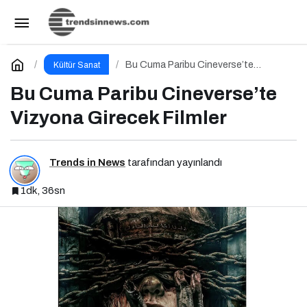
Korkudan Dramatik Yolculuklara Yeni Filmler
Paylaş
Yorum Yap
Bu Cuma Paribu Cineverse’te
Kültür Sanat
Vizyona Girecek Filmler
Bu Cuma Paribu Cineverse’te
Vizyona Girecek Filmler
Trends in News
tarafından yayınlandı
1dk, 36sn