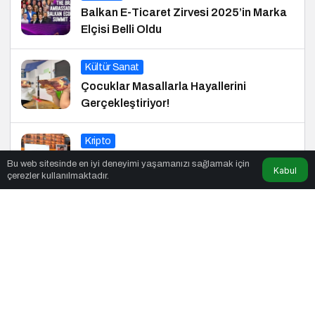
Balkan E-Ticaret Zirvesi 2025’in Marka
Elçisi Belli Oldu
Kültür Sanat
Çocuklar Masallarla Hayallerini
Gerçekleştiriyor!
Kripto
Türkiye’deki Kripto Ekosistemiyle İlk
Bu web sitesinde en iyi deneyimi yaşamanızı sağlamak için
Kabul
çerezler kullanılmaktadır.
Buluşma
© Telif Hakkı 31.01.2014, Tüm Hakları Saklıdır.
haber
,
haberler
,
gezilecek yerler
,
en iyiler listesi
,
bihaber
,
startup
,
sağlıklı
,
eshaber
,