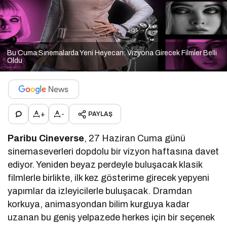
Bu Cuma Sinemalarda Yeni Heyecan: Vizyona Girecek Filmler Belli
Oldu
+
-
PAYLAŞ
Paribu Cineverse
, 27 Haziran Cuma günü
sinemaseverleri dopdolu bir vizyon haftasına davet
ediyor. Yeniden beyaz perdeyle buluşacak klasik
filmlerle birlikte, ilk kez gösterime girecek yepyeni
yapımlar da izleyicilerle buluşacak. Dramdan
korkuya, animasyondan bilim kurguya kadar
uzanan bu geniş yelpazede herkes için bir seçenek