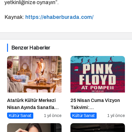
yetkinliğinize oynayın”.
Kaynak:
https://ehaberburada.com/
Benzer Haberler
Atatürk Kültür Merkezi
25 Nisan Cuma Vizyon
Nisan Ayında Sanatla
Takvimi:
Dolup Taşıyor
Sinemaseverleri
Kültür Sanat
1 yıl önce
Kültür Sanat
1 yıl önce
Bekleyen Yepyeni Filmler