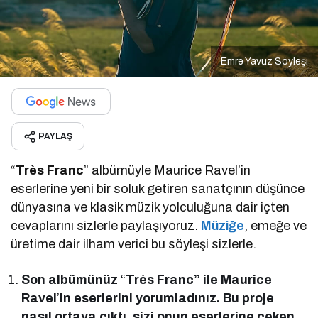
Emre Yavuz Söyleşi
PAYLAŞ
“
Très Franc
” albümüyle Maurice Ravel’in
eserlerine yeni bir soluk getiren sanatçının düşünce
dünyasına ve klasik müzik yolculuğuna dair içten
cevaplarını sizlerle paylaşıyoruz.
Müziğe
, emeğe ve
üretime dair ilham verici bu söyleşi sizlerle.
Son albümünüz
“
Très Franc” ile Maurice
Ravel
’
in eserlerini yorumladınız. Bu proje
nasıl ortaya çıktı, sizi onun eserlerine çeken