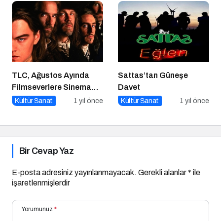
TLC, Ağustos Ayında
Sattas’tan Güneşe
Filmseverlere Sinema
Davet
Dolu Akşamlar Sunuyor
Kültür Sanat
1 yıl önce
Kültür Sanat
1 yıl önce
Bir Cevap Yaz
E-posta adresiniz yayınlanmayacak.
Gerekli alanlar
*
ile
işaretlenmişlerdir
Yorumunuz
*