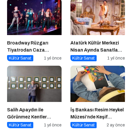
Broadway Rüzgarı
Atatürk Kültür Merkezi
Tiyatrodan Caza
Nisan Ayında Sanatla
Dopdolu Bir Program
Dolup Taşıyor
Kültür Sanat
1 yıl önce
Kültür Sanat
1 yıl önce
Salih Apaydın ile
İş Bankası Resim Heykel
Görünmez Kentler
Müzesi’nde Keşif
Ekslibris Sergisi
Başlıyor!
Kültür Sanat
1 yıl önce
Kültür Sanat
2 ay önce