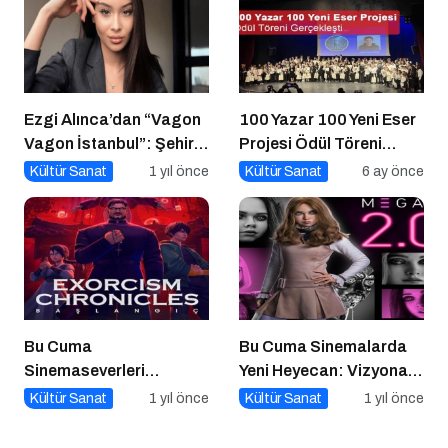
Ezgi Alınca’dan “Vagon
100 Yazar 100 Yeni Eser
Vagon İstanbul”: Şehir
Projesi Ödül Töreni
Raylara Yazıldı, Kalbe
Gerçekleşti
Kültür Sanat
1 yıl önce
Kültür Sanat
6 ay önce
Girdi
Bu Cuma
Bu Cuma Sinemalarda
Sinemaseverleri
Yeni Heyecan: Vizyona
Bekleyen Yepyeni Filmler!
Girecek Filmler Belli
Kültür Sanat
1 yıl önce
Kültür Sanat
1 yıl önce
Oldu