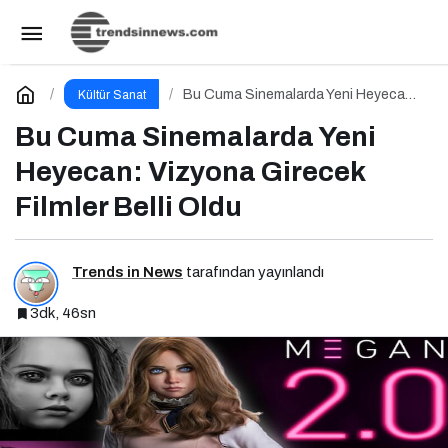
Emre Yavuz Söyleşi
Paylaş
Yorum Yap
Bu Cuma Sinemalarda Yeni Heyecan:
Kültür Sanat
Vizyona Girecek Filmler Belli Oldu
Bu Cuma Sinemalarda Yeni
Heyecan: Vizyona Girecek
Filmler Belli Oldu
Trends in News
tarafından yayınlandı
3dk, 46sn