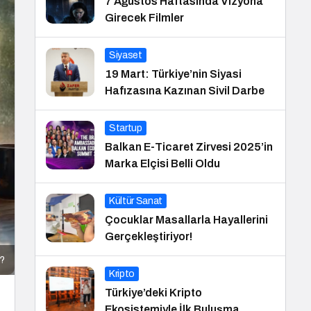
7 Ağustos Haftasında Vizyona
Girecek Filmler
Siyaset
19 Mart: Türkiye’nin Siyasi
Hafızasına Kazınan Sivil Darbe
Startup
Balkan E-Ticaret Zirvesi 2025’in
Marka Elçisi Belli Oldu
Kültür Sanat
Çocuklar Masallarla Hayallerini
Gerçekleştiriyor!
r?
Kripto
Türkiye’deki Kripto
Ekosistemiyle İlk Buluşma