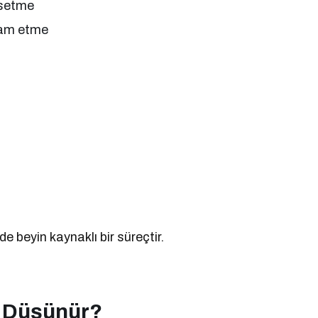
issetme
vam etme
e beyin kaynaklı bir süreçtir.
k Düşünür?