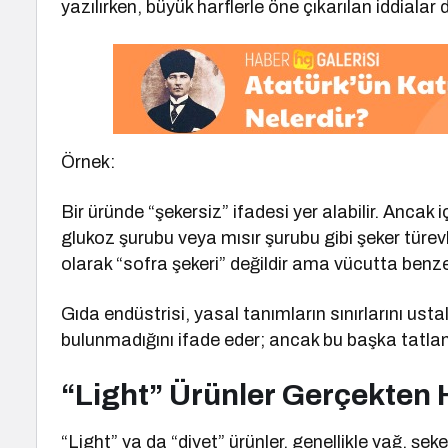
yazılırken, büyük harflerle öne çıkarılan iddialar 
Örnek:
Bir üründe “şekersiz” ifadesi yer alabilir. Ancak i
glukoz şurubu veya mısır şurubu gibi şeker türevle
olarak “sofra şekeri” değildir ama vücutta benze
Gıda endüstrisi, yasal tanımların sınırlarını usta
bulunmadığını ifade eder; ancak bu başka tatlan
“Light” Ürünler Gerçekten 
“Light” ya da “diyet” ürünler, genellikle yağ, şek