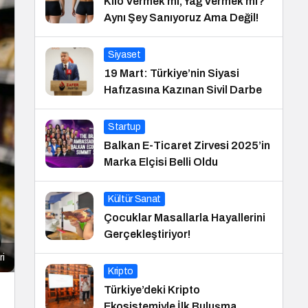
Kilo Vermek mi, Yağ Vermek mi?
Aynı Şey Sanıyoruz Ama Değil!
Siyaset
19 Mart: Türkiye’nin Siyasi
Hafızasına Kazınan Sivil Darbe
Startup
Balkan E-Ticaret Zirvesi 2025’in
Marka Elçisi Belli Oldu
Kültür Sanat
Çocuklar Masallarla Hayallerini
Gerçekleştiriyor!
ri
Kripto
Türkiye’deki Kripto
Ekosistemiyle İlk Buluşma