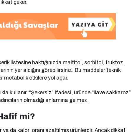
dikkat çeker.
çerik listesine baktığınızda maltitol, sorbitol, fruktoz,
rinin yer aldığını görebilirsiniz. Bu maddeler teknik
r metabolik etkilere yol açar.
lıkla kullanır. “Şekersiz” ifadesi, üründe “ilave sakkaroz”
dırıcıların olmadığı anlamına gelmez.
Hafif mi?
er ya da kalori oranı azaltılmış ürünlerdir. Ancak dikkat