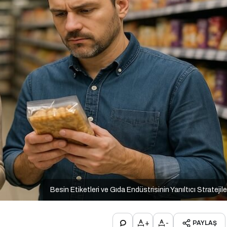
Besin Etiketleri ve Gıda Endüstrisinin Yanıltıcı Stratejile
+
-
PAYLAŞ