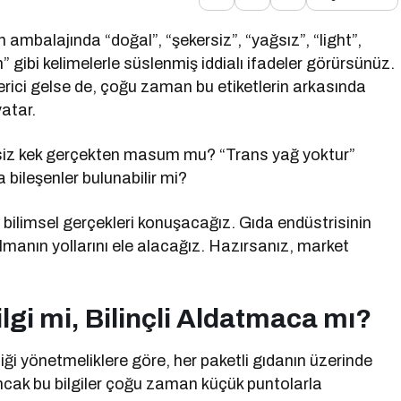
ün ambalajında “doğal”, “şekersiz”, “yağsız”, “light”,
n” gibi kelimelerle süslenmiş iddialı ifadeler görürsünüz.
erici gelse de, çoğu zaman bu etiketlerin arkasında
atar.
ersiz kek gerçekten masum mu? “Trans yağ yoktur”
 bileşenler bulunabilir mi?
 bilimsel gerçekleri konuşacağız. Gıda endüstrisinin
ci olmanın yollarını ele alacağız. Hazırsanız, market
lgi mi, Bilinçli Aldatmaca mı?
iği yönetmeliklere göre, her paketli gıdanın üzerinde
Ancak bu bilgiler çoğu zaman küçük puntolarla