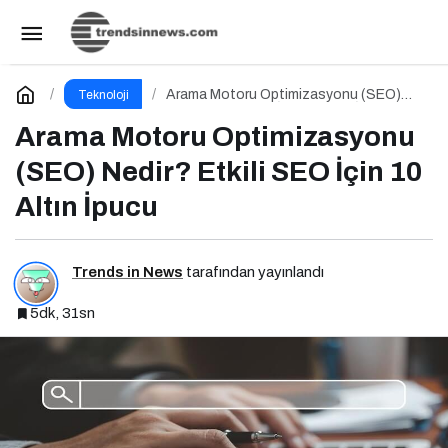
Sosyal Medya Yönetimi Nedir? Etkili Sosyal
Medya Yönetimi İçin 10 Altın İpucu
Paylaş
Yorum Yap
Arama Motoru Optimizasyonu (SEO)
Teknoloji
Nedir? Etkili SEO İçin 10 Altın İpucu
Arama Motoru Optimizasyonu
(SEO) Nedir? Etkili SEO İçin 10
Altın İpucu
Trends in News
tarafından yayınlandı
5dk, 31sn