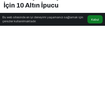
İçin 10 Altın İpucu
Bu web sitesinde en iyi deneyimi yaşamanızı sağlamak için
Kabul
Trends in News
tarafından yayınlandı
çerezler kullanılmaktadır.
6dk, 1sn
Sosyal Medya Yönetimi Nedir? Etkili Sosyal Medya Yönetimi İçin
10 Altın İpucu