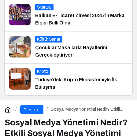
Startup
Balkan E-Ticaret Zirvesi 2025’in Marka
Elçisi Belli Oldu
Kültür Sanat
Çocuklar Masallarla Hayallerini
Gerçekleştiriyor!
Kripto
Türkiye’deki Kripto Ekosistemiyle İlk
Buluşma
Sosyal Medya Yönetimi Nedir? Etkili
Teknoloji
Sosyal Medya Yönetimi İçin 10 Altın
İpucu
Sosyal Medya Yönetimi Nedir?
Etkili Sosyal Medya Yönetimi