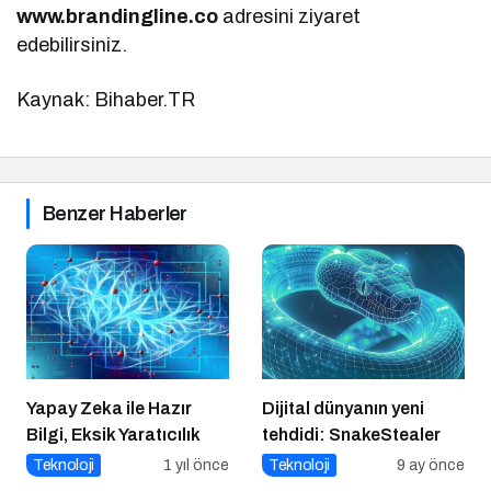
www.brandingline.co
adresini ziyaret
edebilirsiniz.
Kaynak: Bihaber.TR
Benzer Haberler
Yapay Zeka ile Hazır
Dijital dünyanın yeni
Bilgi, Eksik Yaratıcılık
tehdidi: SnakeStealer
Teknoloji
1 yıl önce
Teknoloji
9 ay önce