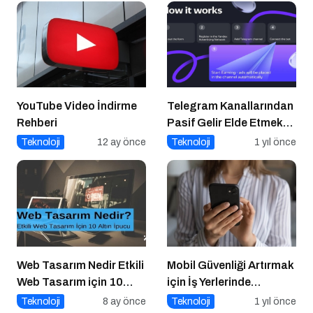
YouTube Video İndirme
Telegram Kanallarından
Rehberi
Pasif Gelir Elde Etmek
Artık Mümkün
Teknoloji
12 ay önce
Teknoloji
1 yıl önce
Web Tasarım Nedir Etkili
Mobil Güvenliği Artırmak
Web Tasarım için 10
için İş Yerlerinde
Altın İpucu
Alınabilecek 8 Temel
Teknoloji
8 ay önce
Teknoloji
1 yıl önce