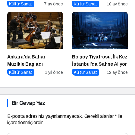
Film Sinemaseverlerle
Kültür Sanat
7 ay önce
Kültür Sanat
10 ay önce
Buluşuyor!
Ankara’da Bahar
Bolşoy Tiyatrosu, İlk Kez
Müzikle Başladı
İstanbul’da Sahne Alıyor
Kültür Sanat
1 yıl önce
Kültür Sanat
12 ay önce
Bir Cevap Yaz
E-posta adresiniz yayınlanmayacak.
Gerekli alanlar
*
ile
işaretlenmişlerdir