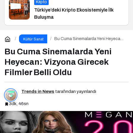
Kripto
Türkiye’deki Kripto Ekosistemiyle İlk
Buluşma
Bu Cuma Sinemalarda Yeni Heyecan:
Kültür Sanat
Vizyona Girecek Filmler Belli Oldu
Bu Cuma Sinemalarda Yeni
Heyecan: Vizyona Girecek
Filmler Belli Oldu
Trends in News
tarafından yayınlandı
3dk, 46sn