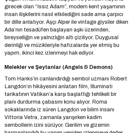
girecek olan “Issız Adam”, modern kent yaşamının
insan ilişkilerini nasıl etkilediğini sade ama çarpıcı
bir dille anlatıyor. Aşçı Alper ile vintage giysiler diken
Ada’nın tesadüfen başlayan aşkı üzerinden,
bireyselliğin ve yalnızlığın altı çiziliyor. Duygusal
derinliği ve müzikleriyle hafızalarda yer etmiş bu
yapım, ikinci kez izlenmeyi hak ediyor.
Melekler ve Şeytanlar (Angels & Demons)
Tom Hanks’in canlandırdığı sembol uzmanı Robert
Langdon’ın hikâyesini anlatan film, Illuminati
tarikatının Vatikan’a karşı başlattığı tehlikeli bir
planı durdurma çabasını konu alıyor. Roma
sokaklarında iz süren Langdon ve bilim insanı
Vittoria Vetra, zamanla yarışırken kadim
sembollerin izini sürüyor. Gerilim ve gizemin
harmanlandığı bu yapım yeniden izlenmeye değer.