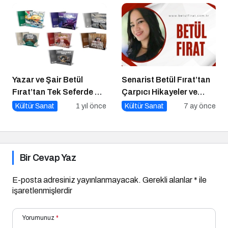
Buluşuyor
Yazar ve Şair Betül
Senarist Betül Fırat’tan
Fırat’tan Tek Seferde 7
Çarpıcı Hikayeler ve
Kitap Müjdesi
Şarkılar
Kültür Sanat
1 yıl önce
Kültür Sanat
7 ay önce
Bir Cevap Yaz
E-posta adresiniz yayınlanmayacak.
Gerekli alanlar
*
ile
işaretlenmişlerdir
Yorumunuz
*