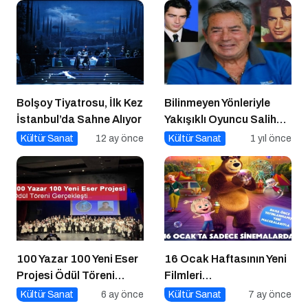
Bolşoy Tiyatrosu, İlk Kez
Bilinmeyen Yönleriyle
İstanbul’da Sahne Alıyor
Yakışıklı Oyuncu Salih
GÜNEY ile Söyleşi
Kültür Sanat
12 ay önce
Kültür Sanat
1 yıl önce
100 Yazar 100 Yeni Eser
16 Ocak Haftasının Yeni
Projesi Ödül Töreni
Filmleri
Gerçekleşti
Sinemaseverlerle
Kültür Sanat
6 ay önce
Kültür Sanat
7 ay önce