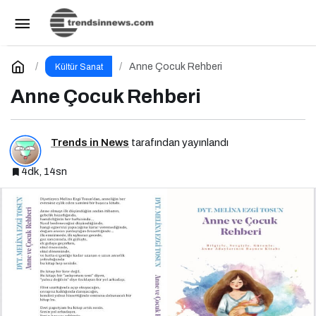
Bu Cuma Sinemalarda Yeni Heyecan: Vizyona
Girecek Filmler Belli Oldu
Paylaş
Yorum Yap
Anne Çocuk Rehberi
Kültür Sanat
Anne Çocuk Rehberi
Trends in News
tarafından yayınlandı
4dk, 14sn