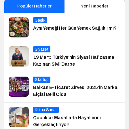
Popüler Haberler
Yeni Haberler
Sağlık
Aynı Yemeği Her Gün Yemek Sağlıklı mı?
Siyaset
19 Mart: Türkiye’nin Siyasi Hafızasına
Kazınan Sivil Darbe
Startup
Balkan E-Ticaret Zirvesi 2025’in Marka
Elçisi Belli Oldu
Kültür Sanat
Çocuklar Masallarla Hayallerini
Gerçekleştiriyor!