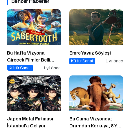
Benzer Haberler
Bu Hafta Vizyona
Emre Yavuz Söyleşi
Girecek Filmler Belli
Kültür Sanat
1 yıl önce
Oldu: Sinema Keyfi
Kültür Sanat
1 yıl önce
Paribu Cineverse’te
Başlıyor!
Japon Metal Fırtınası
Bu Cuma Vizyonda:
İstanbul’a Geliyor
Dramdan Korkuya, 8 Yeni