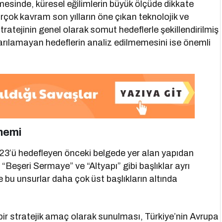
rmesinde, küresel eğilimlerin büyük ölçüde dikkate
rçok kavram son yılların öne çıkan teknolojik ve
ratejinin genel olarak somut hedeflerle şekillendirilmiş
arılamayan hedeflerin analiz edilmemesini ise önemli
nemi
023’ü hedefleyen önceki belgede yer alan yapıdan
”, “Beşeri Sermaye” ve “Altyapı” gibi başlıklar ayrı
e bu unsurlar daha çok üst başlıkların altında
bir stratejik amaç olarak sunulması, Türkiye’nin Avrupa