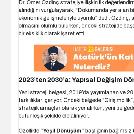
Dr. Ömer Özdinç stratejiye ilişkin ilk değerlendi
alındığını vurgulayarak, “Dokümanda yer alan bi
ekonomik gelişmeleriyle uyumlu” dedi. Özdinç, st
olmasını olumlu bulurken, önceki stratejide baş
bir eksiklik olarak işaret etti.
2023’ten 2030’a: Yapısal Değişim Dö
Yeni strateji belgesi, 2019’da yayımlanan ve 2
farklılıklar içeriyor. Önceki belgede “Girişimcilik
stratejik amaçlar olarak yer alırken, yeni belged
bütünleşik şekilde ele alınıyor.
Özellikle
“Yeşil Dönüşüm“
başlığının bağımsız 