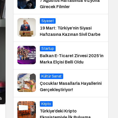
7 Ağustos Haftasında Vizyona
Girecek Filmler
Siyaset
19 Mart: Türkiye’nin Siyasi
Hafızasına Kazınan Sivil Darbe
Startup
Balkan E-Ticaret Zirvesi 2025’in
Marka Elçisi Belli Oldu
Kültür Sanat
Çocuklar Masallarla Hayallerini
Gerçekleştiriyor!
dı
Kripto
Türkiye’deki Kripto
Ekosistemiyle İlk Buluşma