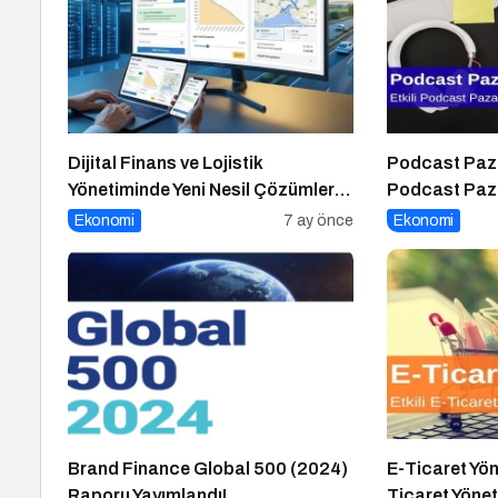
Dijital Finans ve Lojistik
Podcast Paza
Yönetiminde Yeni Nesil Çözümler:
Podcast Paza
Tam Liste Araçlarının Stratejik
İpucu
Ekonomi
7 ay önce
Ekonomi
Önemi
Brand Finance Global 500 (2024)
E-Ticaret Yön
Raporu Yayımlandı!
Ticaret Yöneti