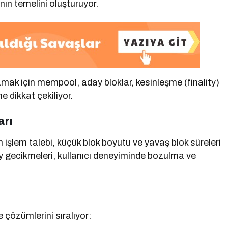
nın temelini oluşturuyor.
amak için mempool, aday bloklar, kesinleşme (finality)
e dikkat çekiliyor.
arı
n işlem talebi, küçük blok boyutu ve yavaş blok süreleri
ay gecikmeleri, kullanıcı deneyiminde bozulma ve
e çözümlerini sıralıyor: