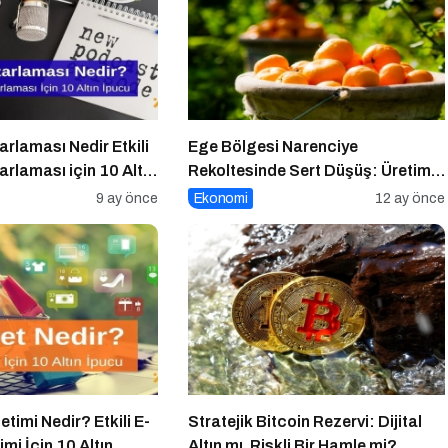
rlaması Nedir Etkili
Ege Bölgesi Narenciye
rlaması için 10 Altın
Rekoltesinde Sert Düşüş: Üretim
Yüzde 34 Azaldı
9 ay önce
Ekonomi
12 ay önce
etimi Nedir? Etkili E-
Stratejik Bitcoin Rezervi: Dijital
mi İçin 10 Altın
Altın mı, Riskli Bir Hamle mi?