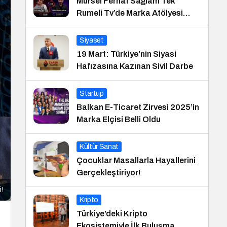
Mürsel Ferhat Sağlam Tek
Rumeli Tv’de Marka Atölyesi
Programına Konuk Oldu
Siyaset
19 Mart: Türkiye’nin Siyasi
Hafızasına Kazınan Sivil Darbe
Startup
Balkan E-Ticaret Zirvesi 2025’in
Marka Elçisi Belli Oldu
Kültür Sanat
Çocuklar Masallarla Hayallerini
Gerçekleştiriyor!
i!
Kripto
Türkiye’deki Kripto
Ekosistemiyle İlk Buluşma