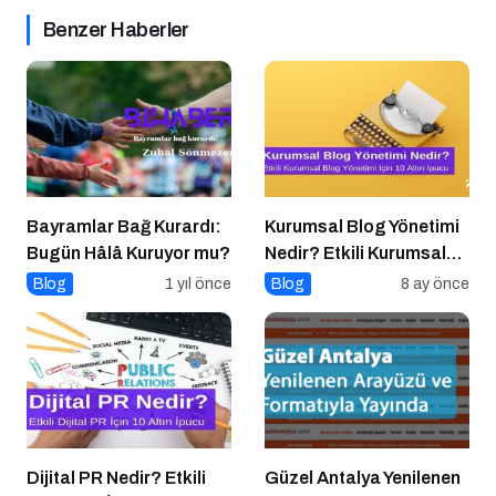
Benzer Haberler
Bayramlar Bağ Kurardı:
Kurumsal Blog Yönetimi
Bugün Hâlâ Kuruyor mu?
Nedir? Etkili Kurumsal
Blog Yönetimi için 10
Blog
1 yıl önce
Blog
8 ay önce
Altın İpucu
Dijital PR Nedir? Etkili
Güzel Antalya Yenilenen