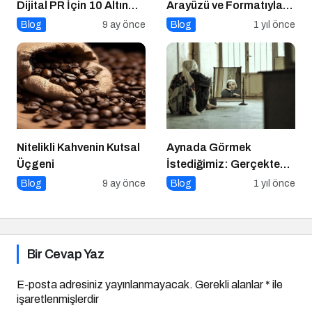
Dijital PR İçin 10 Altın
Arayüzü ve Formatıyla
İpucu
Yayında
Blog
9 ay önce
Blog
1 yıl önce
Nitelikli Kahvenin Kutsal
Aynada Görmek
Üçgeni
İstediğimiz: Gerçekten
Kimiz?
Blog
9 ay önce
Blog
1 yıl önce
Bir Cevap Yaz
E-posta adresiniz yayınlanmayacak.
Gerekli alanlar
*
ile
işaretlenmişlerdir