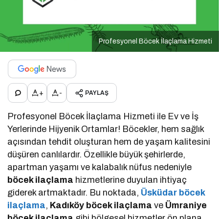
Profesyonel Böcek İlaçlama Hizmeti
+
-
PAYLAŞ
Profesyonel Böcek İlaçlama Hizmeti ile Ev ve İş
Yerlerinde Hijyenik Ortamlar! Böcekler, hem sağlık
açısından tehdit oluşturan hem de yaşam kalitesini
düşüren canlılardır. Özellikle büyük şehirlerde,
apartman yaşamı ve kalabalık nüfus nedeniyle
böcek ilaçlama
hizmetlerine duyulan ihtiyaç
giderek artmaktadır. Bu noktada,
Üsküdar böcek
ilaçlama
,
Kadıköy böcek ilaçlama
ve
Ümraniye
böcek ilaçlama
gibi bölgesel hizmetler ön plana