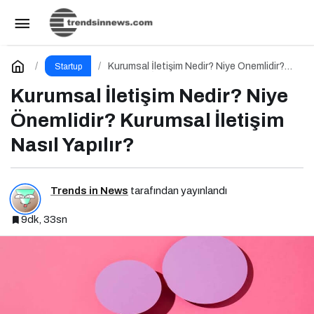
Marka İletişimi Nedir? Niye Önemlidir? Marka
İletişimi Nasıl Yapılır?
Paylaş
Yorum Yap
Kurumsal İletişim Nedir? Niye Önemlidir?
Startup
Kurumsal İletişim Nasıl Yapılır?
Kurumsal İletişim Nedir? Niye
Önemlidir? Kurumsal İletişim
Nasıl Yapılır?
Trends in News
tarafından yayınlandı
9dk, 33sn