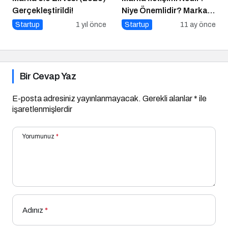
Gerçekleştirildi!
Niye Önemlidir? Marka
İletişimi Nasıl Yapılır?
Startup
1 yıl önce
Startup
11 ay önce
Bir Cevap Yaz
E-posta adresiniz yayınlanmayacak.
Gerekli alanlar
*
ile
işaretlenmişlerdir
Yorumunuz
*
Adınız
*