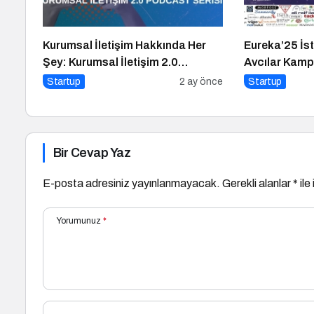
Kurumsal İletişim Hakkında Her
Eureka’25 İst
Şey: Kurumsal İletişim 2.0
Avcılar Kamp
Podcast Serisi
Fakültesinde
Startup
2 ay önce
Startup
Bir Cevap Yaz
E-posta adresiniz yayınlanmayacak.
Gerekli alanlar
*
ile
Yorumunuz
*