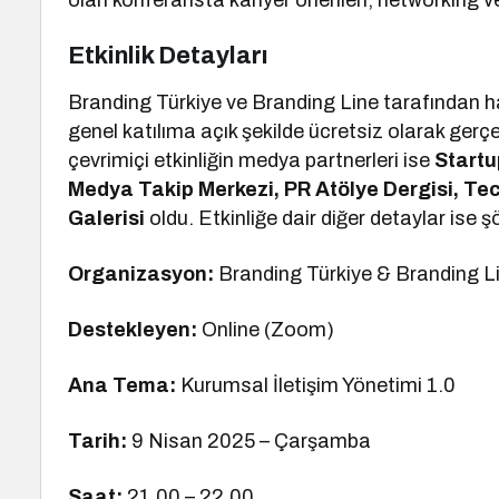
olan konferansta kariyer önerileri, networking ve
Etkinlik Detayları
Branding Türkiye ve Branding Line tarafından h
genel katılıma açık şekilde ücretsiz olarak gerç
çevrimiçi etkinliğin medya partnerleri ise
Startu
Medya Takip Merkezi, PR Atölye Dergisi, Te
Galerisi
oldu. Etkinliğe dair diğer detaylar ise ş
Organizasyon:
Branding Türkiye & Branding L
Destekleyen:
Online (Zoom)
Ana Tema:
Kurumsal İletişim Yönetimi 1.0
Tarih:
9 Nisan 2025 – Çarşamba
Saat:
21.00 – 22.00