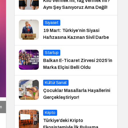
Kilo Vermek mi, Yağ Vermek mi?
Aynı Şey Sanıyoruz Ama Değil!
Siyaset
19 Mart: Türkiye’nin Siyasi
Hafızasına Kazınan Sivil Darbe
Startup
Balkan E-Ticaret Zirvesi 2025’in
Marka Elçisi Belli Oldu
Kültür Sanat
Çocuklar Masallarla Hayallerini
Gerçekleştiriyor!
ım
Kripto
Türkiye’deki Kripto
Ekosistemiyle İlk Buluşma