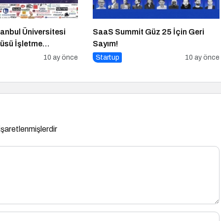
anbul Üniversitesi
SaaS Summit Güz 25 İçin Geri
üsü İşletme
Sayım!
10 ay önce
Startup
10 ay önce
 işaretlenmişlerdir