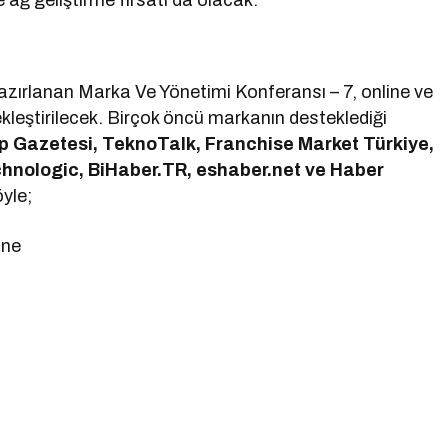
 ağ geliştirme fırsatı da olacak.
azırlanan Marka Ve Yönetimi Konferansı – 7, online ve
ekleştirilecek. Birçok öncü markanın desteklediği
p Gazetesi, TeknoTalk, Franchise Market Türkiye,
chnologic, BiHaber.TR, eshaber.net ve Haber
öyle;
ine