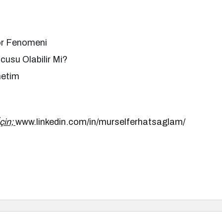
ör Fenomeni
usu Olabilir Mi?
netim
çin;
www.linkedin.com/in/murselferhatsaglam/