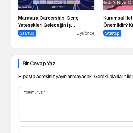
Marmara Careership, Genç
Kurumsal İlet
Yetenekleri Geleceğin İş
Önemlidir? Ku
Dünyasıyla Buluşturuyor!
Yapılır?
Startup
1 yıl önce
Startup
Bir Cevap Yaz
E-posta adresiniz yayınlanmayacak.
Gerekli alanlar
*
ile
Yorumunuz
*