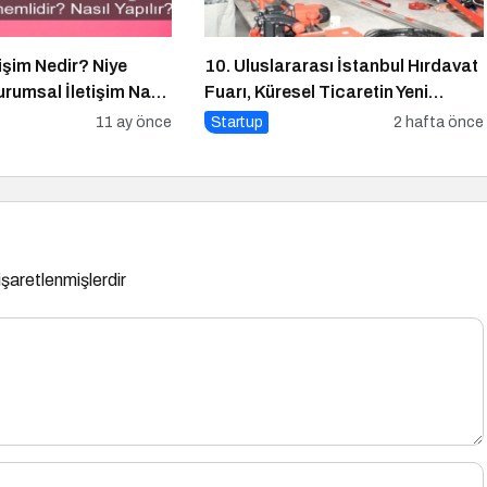
işim Nedir? Niye
10. Uluslararası İstanbul Hırdavat
rumsal İletişim Nasıl
Fuarı, Küresel Ticaretin Yeni
Merkezi Olmaya Hazırlanıyor
11 ay önce
Startup
2 hafta önce
 işaretlenmişlerdir