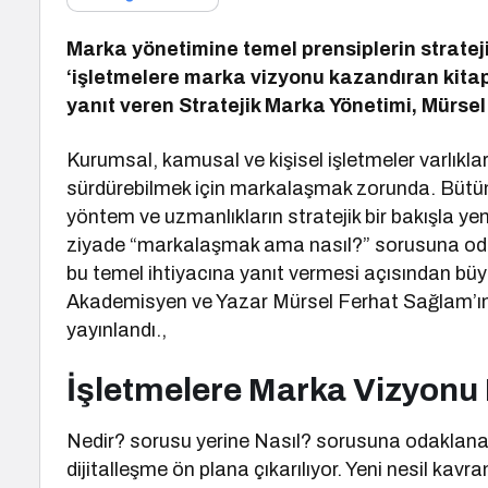
Marka yönetimine temel prensiplerin stratejik
‘işletmelere marka vizyonu kazandıran kitap
yanıt veren Stratejik Marka Yönetimi, Mürse
Kurumsal, kamusal ve kişisel işletmeler varlıkla
sürdürebilmek için markalaşmak zorunda. Bütü
yöntem ve uzmanlıkların stratejik bir bakışla ye
ziyade “markalaşmak ama nasıl?” sorusuna odak
bu temel ihtiyacına yanıt vermesi açısından büy
Akademisyen ve Yazar Mürsel Ferhat Sağlam’ın ka
yayınlandı.,
İşletmelere Marka Vizyonu
Nedir? sorusu yerine Nasıl? sorusuna odaklanan
dijitalleşme ön plana çıkarılıyor. Yeni nesil kav