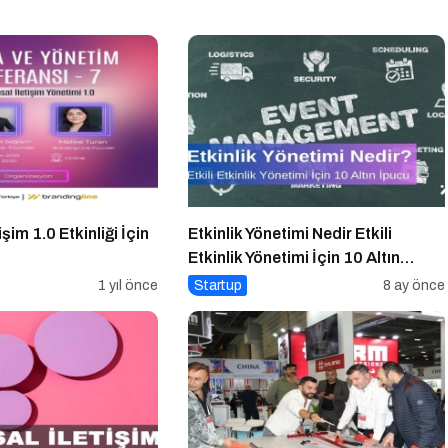
şim 1.0 Etkinliği İçin
Etkinlik Yönetimi Nedir Etkili
Etkinlik Yönetimi İçin 10 Altın
İpucu
1 yıl önce
Startup
8 ay önce