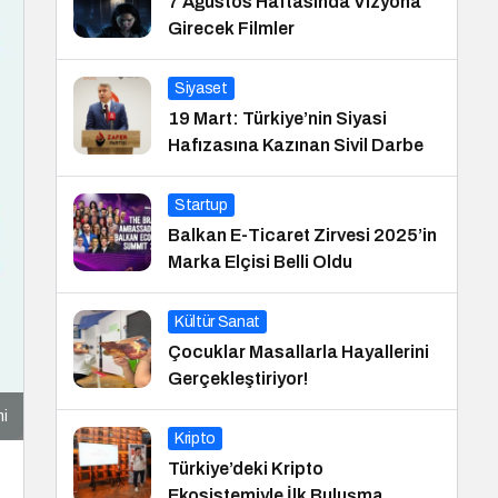
7 Ağustos Haftasında Vizyona
Girecek Filmler
Siyaset
19 Mart: Türkiye’nin Siyasi
Hafızasına Kazınan Sivil Darbe
Startup
Balkan E-Ticaret Zirvesi 2025’in
Marka Elçisi Belli Oldu
Kültür Sanat
Çocuklar Masallarla Hayallerini
Gerçekleştiriyor!
mi
Kripto
Türkiye’deki Kripto
Ekosistemiyle İlk Buluşma