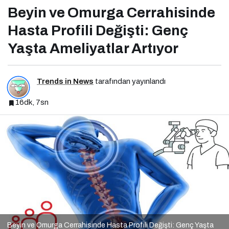
Artıyor
Beyin ve Omurga Cerrahisinde
Hasta Profili Değişti: Genç
Yaşta Ameliyatlar Artıyor
Trends in News
tarafından yayınlandı
16dk, 7sn
Beyin ve Omurga Cerrahisinde Hasta Profili Değişti: Genç Yaşta