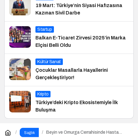
19 Mart: Türkiye’nin Siyasi Hafızasına
Kazınan Sivil Darbe
Startup
Balkan E-Ticaret Zirvesi 2025’in Marka
Elçisi Belli Oldu
Kültür Sanat
Çocuklar Masallarla Hayallerini
Gerçekleştiriyor!
Kripto
Türkiye’deki Kripto Ekosistemiyle İlk
Buluşma
Beyin ve Omurga Cerrahisinde Hasta
Sağlık
Profili Değişti: Genç Yaşta Ameliyatlar