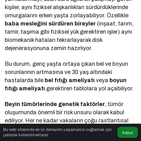
kişiler, aynı fiziksel alışkanlıkları sürdürdüklerinde
omurgalarını erken yaşta zorlayabiliyor. Özellikle
baba mesleğini sürdüren bireyler
(inşaat, tarım,
tamir, taşıma gibi fiziksel yük gerektiren işler) aynı
biomekanik hataları tekrarlayarak disk
dejenerasyonuna zemin hazırlıyor.
Bu durum, genç yaşta ortaya çıkan bel ve boyun
sorunlarının artmasına ve 30 yaş altındaki
hastalarda bile
bel fıtığı ameliyatı
veya
boyun
fıtığı ameliyatı
gerektiren tablolara yol açabiliyor.
Beyin tümörlerinde genetik faktörler
, tümör
oluşumunda önemli bir risk unsuru olarak kabul
ediliyor. Her ne kadar vakaların çoğu rastlantısal
(sporadik) olsa da, bazı
kalıtsal sendromlar
Bu web sitesinde en iyi deneyimi yaşamanızı sağlamak için
Kabul
çerezler kullanılmaktadır.
tümör gelişimine zemin hazırlayabiliyor.