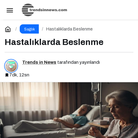
Beyin ve Omurga Cerrahisinde Hasta Profili
Değişti: Genç Yaşta Ameliyatlar Artıyor
Paylaş
Yorum Yap
Hastalıklarda Beslenme
Sağlık
Hastalıklarda Beslenme
Trends in News
tarafından yayınlandı
7dk, 12sn