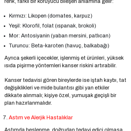
renk, farklı bir koruyucu bileşen anlamına gelir:
Kırmızı: Likopen (domates, karpuz)
Yeşil: Klorofil, folat (ıspanak, brokoli)
Mor: Antosiyanin (yaban mersini, patlıcan)
Turuncu: Beta-karoten (havuç, balkabağı)
Ayrıca şekerli içecekler, işlenmiş et ürünleri, yüksek
ısıda pişirme yöntemleri kanser riskini artırabilir.
Kanser tedavisi gören bireylerde ise iştah kaybı, tat
değişiklikleri ve mide bulantısı gibi yan etkiler
dikkate alınmalı; kişiye özel, yumuşak geçişli bir
plan hazırlanmalıdır.
Astım ve Alerjik Hastalıklar
Astımda beslenme, doğrudan tedavi edici olmasa