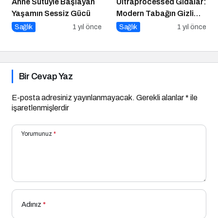
Anne Sütüyle Başlayan
Ultraprocessed Gıdalar:
Yaşamın Sessiz Gücü
Modern Tabağın Gizli
Psikobiyolojisi
Sağlık
1 yıl önce
Sağlık
1 yıl önce
Bir Cevap Yaz
E-posta adresiniz yayınlanmayacak.
Gerekli alanlar
*
ile
işaretlenmişlerdir
Yorumunuz
*
Adınız
*