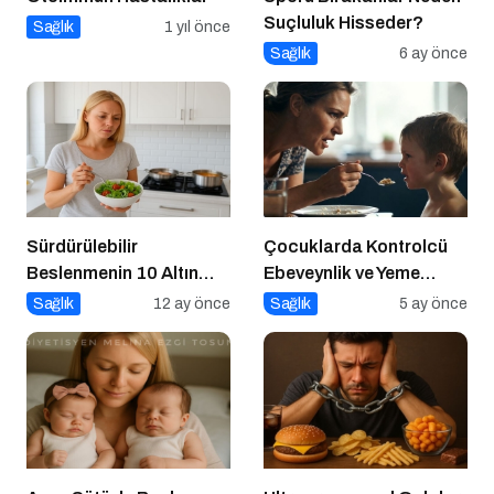
Suçluluk Hisseder?
Sağlık
1 yıl önce
Sağlık
6 ay önce
Sürdürülebilir
Çocuklarda Kontrolcü
Beslenmenin 10 Altın
Ebeveynlik ve Yeme
Kuralı
Direnci
Sağlık
12 ay önce
Sağlık
5 ay önce