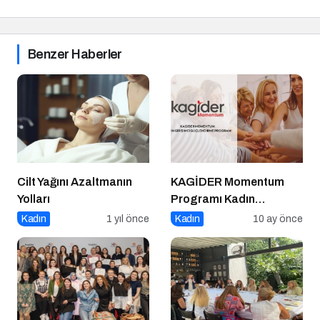
Benzer Haberler
Cilt Yağını Azaltmanın
KAGİDER Momentum
Yolları
Programı Kadın
Girişimcilerin Gücüne
Kadın
1 yıl önce
Kadın
10 ay önce
Güç Katıyor