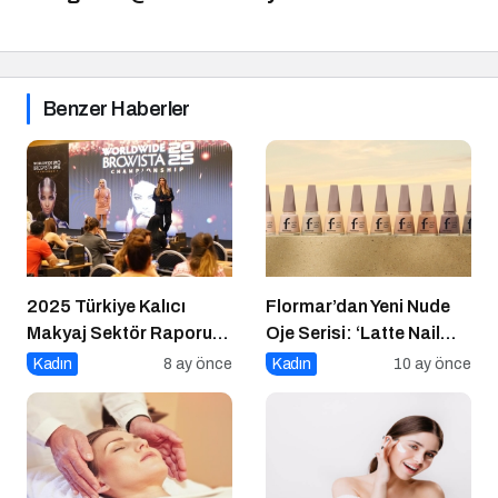
Benzer Haberler
2025 Türkiye Kalıcı
Flormar’dan Yeni Nude
Makyaj Sektör Raporu
Oje Serisi: ‘Latte Nail
Açıklandı
Enamel’ ile Zamansız
Kadın
8 ay önce
Kadın
10 ay önce
Şıklık Şimdi
Tırnaklarında!