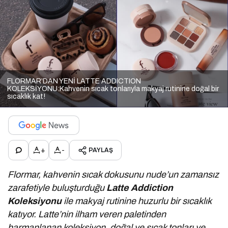
FLORMAR’DAN YENİ LATTE ADDICTION
KOLEKSİYONU:Kahvenin sıcak tonlarıyla makyaj rutinine doğal bir
sıcaklık kat!
+
-
PAYLAŞ
Flormar, kahvenin sıcak dokusunu nude’un zamansız
zarafetiyle buluşturduğu
Latte Addiction
Koleksiyonu
ile makyaj rutinine huzurlu bir sıcaklık
katıyor. Latte’nin ilham veren paletinden
harmanlanan koleksiyon,
doğal ve sıcak tonları ve