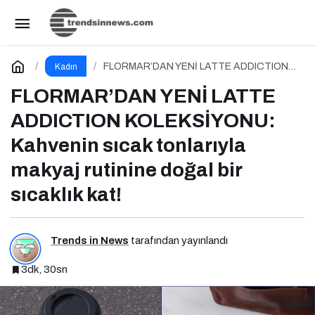
Melike Turan Kimdir?
Paylaş
Yorum Yap
FLORMAR’DAN YENİ LATTE ADDICTION
Kadın
KOLEKSİYONU: Kahvenin sıcak tonlarıyla
makyaj rutinine doğal bir sıcaklık kat!
FLORMAR’DAN YENİ LATTE
ADDICTION KOLEKSİYONU:
Kahvenin sıcak tonlarıyla
makyaj rutinine doğal bir
sıcaklık kat!
Trends in News
tarafından yayınlandı
3dk, 30sn