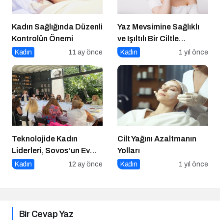
Kadın Sağlığında Düzenli
Yaz Mevsimine Sağlıklı
Kontrolün Önemi
ve Işıltılı Bir Ciltle
Merhaba Deyin
Kadın
11 ay önce
Kadın
1 yıl önce
Teknolojide Kadın
Cilt Yağını Azaltmanın
Liderleri, Sovos’un Ev
Yolları
Sahipliğinde Bir Araya
Kadın
12 ay önce
Kadın
1 yıl önce
Geldi
Bir Cevap Yaz