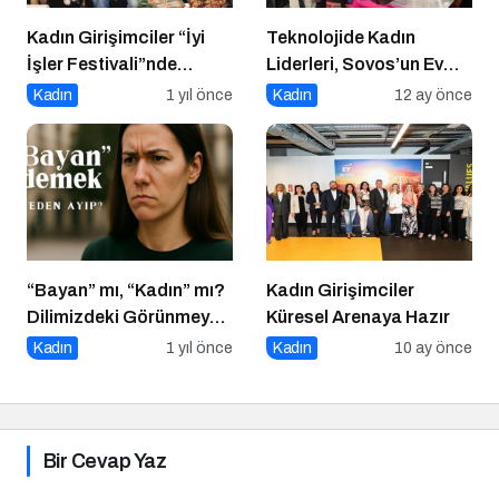
Kadın Girişimciler “İyi
Teknolojide Kadın
İşler Festivali”nde
Liderleri, Sovos’un Ev
Buluştu
Sahipliğinde Bir Araya
Kadın
1 yıl önce
Kadın
12 ay önce
Geldi
“Bayan” mı, “Kadın” mı?
Kadın Girişimciler
Dilimizdeki Görünmeyen
Küresel Arenaya Hazır
Cinsiyet Ayrımı
Kadın
1 yıl önce
Kadın
10 ay önce
Bir Cevap Yaz