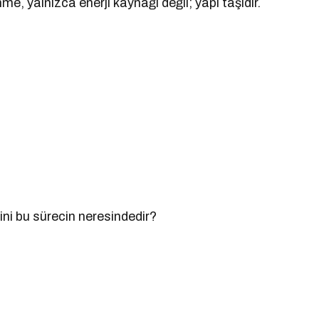
me, yalnızca enerji kaynağı değil; yapı taşıdır.
ni bu sürecin neresindedir?