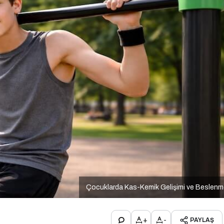
Çocuklarda Kas-Kemik Gelişimi ve Beslen
+
-
PAYLAŞ