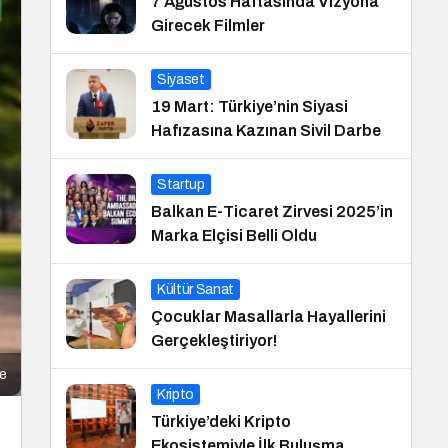
7 Ağustos Haftasında Vizyona
Girecek Filmler
Siyaset
19 Mart: Türkiye’nin Siyasi
Hafızasına Kazınan Sivil Darbe
Startup
Balkan E-Ticaret Zirvesi 2025’in
Marka Elçisi Belli Oldu
Kültür Sanat
Çocuklar Masallarla Hayallerini
Gerçekleştiriyor!
me
Kripto
Türkiye’deki Kripto
Ekosistemiyle İlk Buluşma