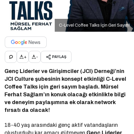
C-Level Coffee Talks İçin Geri Sayım!
+
-
PAYLAŞ
Genç Liderler ve Girişimciler (JCI) Derneği’nin
JCI Culture şubesinin konsept etkinliği C-Level
Coffee Talks için geri sayım başladı. Mürsel
Ferhat Sağlam’ın konuk olacağı etkinlikte bilgi
ve deneyim paylaşımına ek olarak network
fırsatı da olacak!
18-40 yaş arasındaki genç aktif vatandaşların
oluşturduğu kar amacı gütmeyen
Genç Liderler