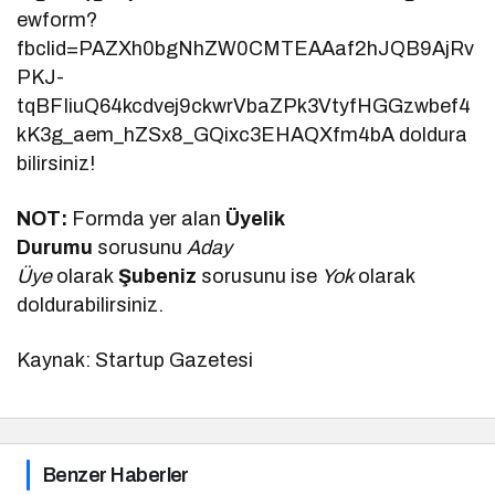
ewform?
fbclid=PAZXh0bgNhZW0CMTEAAaf2hJQB9AjRv
PKJ-
tqBFIiuQ64kcdvej9ckwrVbaZPk3VtyfHGGzwbef4
kK3g_aem_hZSx8_GQixc3EHAQXfm4bA doldura
bilirsiniz!
NOT:
Formda yer alan
Üyelik
Durumu
sorusunu
Aday
Üye
olarak
Şubeniz
sorusunu ise
Yok
olarak
doldurabilirsiniz.
Kaynak: Startup Gazetesi
Benzer Haberler