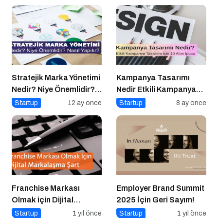
Stratejik Marka Yönetimi
Kampanya Tasarımı
Nedir? Niye Önemlidir?
Nedir Etkili Kampanya
Stratejik Marka Yönetimi
Tasarımı İçin 10 Altın
Startup
12 ay önce
Startup
8 ay önce
Nasıl Yapılır?
Öneri
Franchise Markası
Employer Brand Summit
Olmak için Dijital
2025 İçin Geri Sayım!
Markalaşma Şart
Startup
1 yıl önce
Startup
1 yıl önce