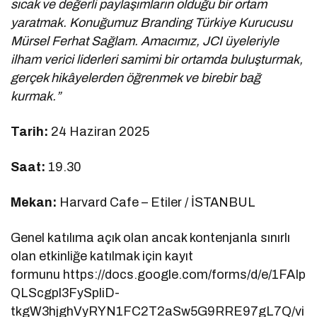
sıcak ve değerli paylaşımların olduğu bir ortam
yaratmak. Konuğumuz Branding Türkiye Kurucusu
Mürsel Ferhat Sağlam. Amacımız, JCI üyeleriyle
ilham verici liderleri samimi bir ortamda buluşturmak,
gerçek hikâyelerden öğrenmek ve birebir bağ
kurmak.”
Tarih:
24 Haziran 2025
Saat:
19.30
Mekan:
Harvard Cafe – Etiler / İSTANBUL
Genel katılıma açık olan ancak kontenjanla sınırlı
olan etkinliğe katılmak için kayıt
formunu https://docs.google.com/forms/d/e/1FAIp
QLScgpl3FySpliD-
tkgW3hjghVyRYN1FC2T2aSw5G9RRE97gL7Q/vi