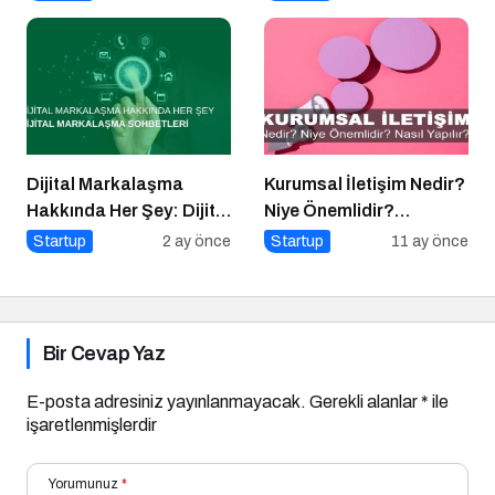
Dijital Markalaşma
Kurumsal İletişim Nedir?
Hakkında Her Şey: Dijital
Niye Önemlidir?
Markalaşma Sohbetleri
Kurumsal İletişim Nasıl
Startup
2 ay önce
Startup
11 ay önce
Podcast Serisi
Yapılır?
Bir Cevap Yaz
E-posta adresiniz yayınlanmayacak.
Gerekli alanlar
*
ile
işaretlenmişlerdir
Yorumunuz
*