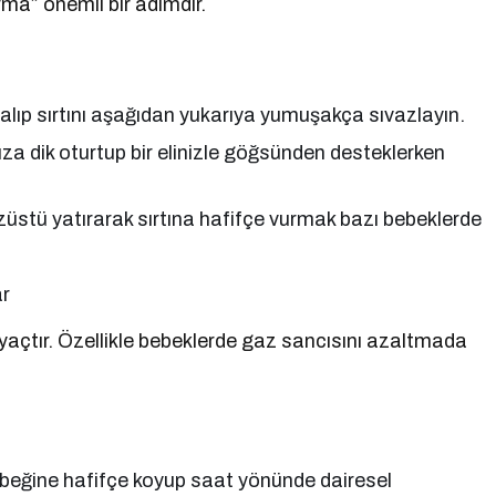
ma” önemli bir adımdır.
ıp sırtını aşağıdan yukarıya yumuşakça sıvazlayın.
za dik oturtup bir elinizle göğsünden desteklerken
stü yatırarak sırtına hafifçe vurmak bazı bebeklerde
ar
açtır. Özellikle bebeklerde gaz sancısını azaltmada
öbeğine hafifçe koyup saat yönünde dairesel