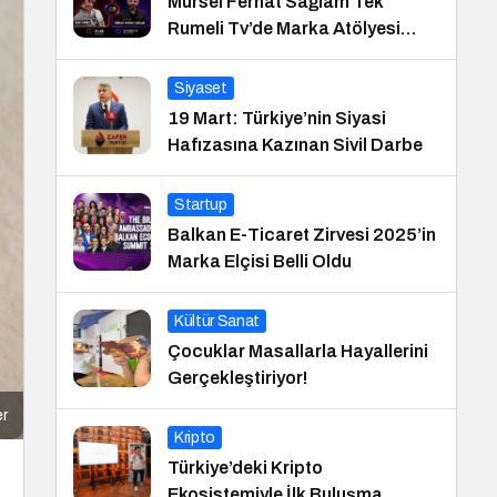
Mürsel Ferhat Sağlam Tek
Rumeli Tv’de Marka Atölyesi
Programına Konuk Oldu
Siyaset
19 Mart: Türkiye’nin Siyasi
Hafızasına Kazınan Sivil Darbe
Startup
Balkan E-Ticaret Zirvesi 2025’in
Marka Elçisi Belli Oldu
Kültür Sanat
Çocuklar Masallarla Hayallerini
Gerçekleştiriyor!
er
Kripto
Türkiye’deki Kripto
Ekosistemiyle İlk Buluşma