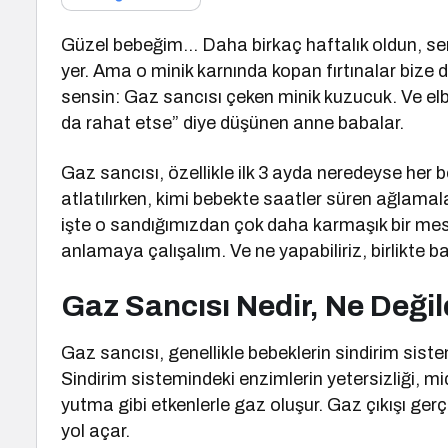
Güzel bebeğim… Daha birkaç haftalık oldun, sen
yer. Ama o minik karnında kopan fırtınalar bize 
sensin: Gaz sancısı çeken minik kuzucuk. Ve el
da rahat etse” diye düşünen anne babalar.
Gaz sancısı, özellikle ilk 3 ayda neredeyse her b
atlatılırken, kimi bebekte saatler süren ağlamala
işte o sandığımızdan çok daha karmaşık bir mesel
anlamaya çalışalım. Ve ne yapabiliriz, birlikte b
Gaz Sancısı Nedir, Ne Değil
Gaz sancısı, genellikle bebeklerin sindirim si
Sindirim sistemindeki enzimlerin yetersizliği, 
yutma gibi etkenlerle gaz oluşur. Gaz çıkışı ger
yol açar.