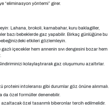
eye “eliminasyon yöntemi” girer.
yin: Lahana, brokoli, karnabahar, kuru baklagiller,
nler bazı bebeklerde gaz yapabilir. Birkaç günlüğüne bu
bebeğinizdeki etkileri gözlemleyin.
e gazlı içecekler hem annenin sıvı dengesini bozar hem
.
. Sindiriminizi kolaylaştırarak gaz oluşumunu azaltırlar.
 proteini intoleransı gibi durumlar göz önüne alınmalı.
 da özel formüller denenebilir.
zaltacak özel tasarımlı biberonlar tercih edilmelidir.