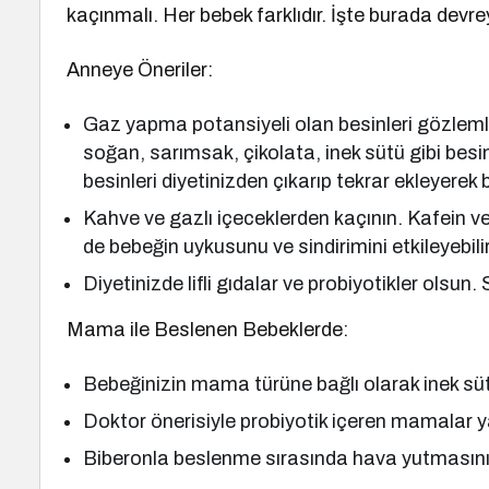
kaçınmalı. Her bebek farklıdır. İşte burada devr
Anneye Öneriler:
Gaz yapma potansiyeli olan besinleri gözlemle
soğan, sarımsak, çikolata, inek sütü gibi besi
besinleri diyetinizden çıkarıp tekrar ekleyerek 
Kahve ve gazlı içeceklerden kaçının. Kafein v
de bebeğin uykusunu ve sindirimini etkileyebilir
Diyetinizde lifli gıdalar ve probiyotikler olsun
Mama ile Beslenen Bebeklerde:
Bebeğinizin mama türüne bağlı olarak inek sütü
Doktor önerisiyle probiyotik içeren mamalar ya
Biberonla beslenme sırasında hava yutmasını a