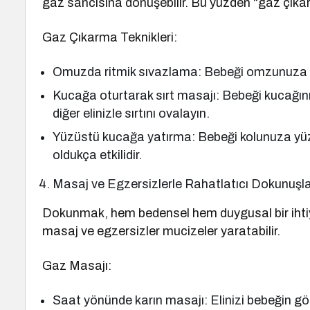
gaz sancısına dönüşebilir. Bu yüzden “gaz çıkar
Gaz Çıkarma Teknikleri:
Omuzda ritmik sıvazlama: Bebeği omzunuza al
Kucağa oturtarak sırt masajı: Bebeği kucağını
diğer elinizle sırtını ovalayın.
Yüzüstü kucağa yatırma: Bebeği kolunuza yüzü
oldukça etkilidir.
Masaj ve Egzersizlerle Rahatlatıcı Dokunuşl
Dokunmak, hem bedensel hem duygusal bir ihtiy
masaj ve egzersizler mucizeler yaratabilir.
Gaz Masajı:
Saat yönünde karın masajı: Elinizi bebeğin g