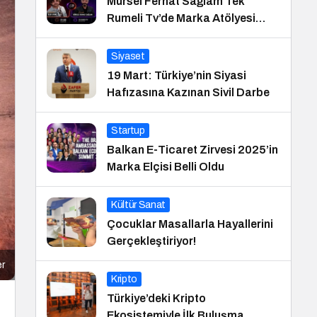
Mürsel Ferhat Sağlam Tek
Rumeli Tv’de Marka Atölyesi
Programına Konuk Oldu
Siyaset
19 Mart: Türkiye’nin Siyasi
Hafızasına Kazınan Sivil Darbe
Startup
Balkan E-Ticaret Zirvesi 2025’in
Marka Elçisi Belli Oldu
Kültür Sanat
Çocuklar Masallarla Hayallerini
Gerçekleştiriyor!
er
Kripto
Türkiye’deki Kripto
Ekosistemiyle İlk Buluşma