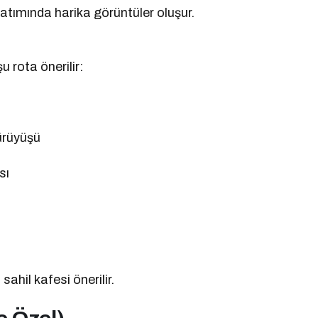
batımında harika görüntüler oluşur.
 rota önerilir:
ürüyüşü
sı
sahil kafesi önerilir.