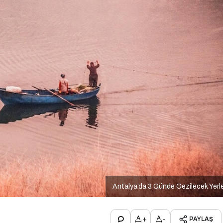
Antalya’da 3 Günde Gezilecek Yerl
+
-
PAYLAŞ