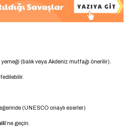
.
 yemeği (balık veya Akdeniz mutfağı önerilir).
dilebilir.
ın değerinde (UNESCO onaylı eserler)
ili
’ne geçin.