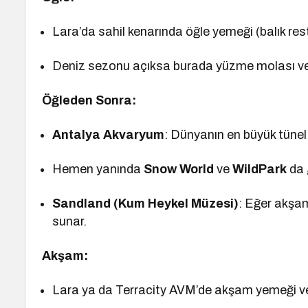
Lara’da sahil kenarında öğle yemeği (balık resto
Deniz sezonu açıksa burada yüzme molası veri
Öğleden Sonra:
Antalya Akvaryum
: Dünyanın en büyük tünel
Hemen yanında
Snow World
ve
WildPark
da g
Sandland (Kum Heykel Müzesi)
: Eğer akşam
sunar.
Akşam:
Lara ya da Terracity AVM’de akşam yemeği ve 