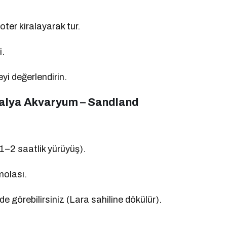
oter kiralayarak tur.
i.
yi değerlendirin.
talya Akvaryum – Sandland
 1–2 saatlik yürüyüş).
molası.
 de görebilirsiniz (Lara sahiline dökülür).