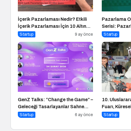
İçerik Pazarlaması Nedir? Etkili
Pazarlama O
İçerik Pazarlaması İçin 10 Altın
Serisi: Paza
İpucu
Startup
9 ay önce
Startup
GenZ Talks: “Change the Game” –
10. Uluslarar
Geleceği Tasarlayanlar Sahne
Fuarı, Küresel
Alıyor!
Merkezi Olma
Startup
6 ay önce
Startup