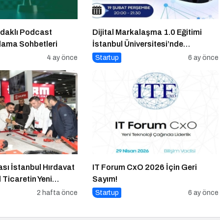
daklı Podcast
Dijital Markalaşma 1.0 Eğitimi
rlama Sohbetleri
İstanbul Üniversitesi’nde
Gerçekleşti!
4 ay önce
Startup
6 ay önce
ası İstanbul Hırdavat
IT Forum CxO 2026 İçin Geri
 Ticaretin Yeni
Sayım!
ya Hazırlanıyor
2 hafta önce
Startup
6 ay önce