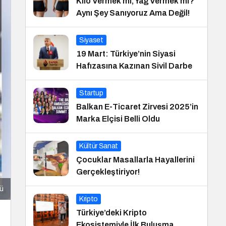
Kilo Vermek mi, Yağ Vermek mi?
Aynı Şey Sanıyoruz Ama Değil!
Siyaset
19 Mart: Türkiye’nin Siyasi
Hafızasına Kazınan Sivil Darbe
Startup
Balkan E-Ticaret Zirvesi 2025’in
Marka Elçisi Belli Oldu
Kültür Sanat
Çocuklar Masallarla Hayallerini
Gerçekleştiriyor!
ü
Kripto
Türkiye’deki Kripto
Ekosistemiyle İlk Buluşma