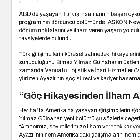
ABD’de yaşayan Türk iş insanlarının başarı öykül
programının dördüncü bölümünde, ASKON New Yor
dönüm noktalarını ve ilham veren yaşam yolculu
tavsiyelerde bulundu.
Türk girişimcilerin küresel sahnedeki hikayeler
sunuculuğunu Birnaz Yılmaz Gülnahar’ın üstlendi
zamanda Vanuatu Lojistik ve İdari Hizmetler (VLA
yürüten Ayazlı’nın göç süreci ve kariyer basamak
“Göç Hikayesinden İlham A
Her hafta Amerika’da yaşayan girişimcilerin göç
Yılmaz Gülnahar, yeni bölümü şu sözlerle değerl
“Amacımız, seyircilerimize ilham verecek kariye
Ayazlı’nın hem Amerika’daki çalışmalarını hem de