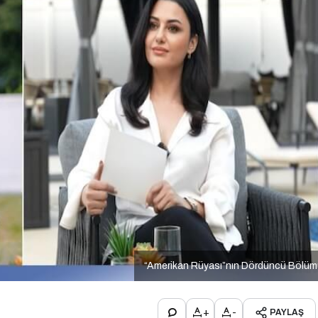
“Amerikan Rüyası”nın Dördüncü Bölüm
+
-
PAYLAŞ