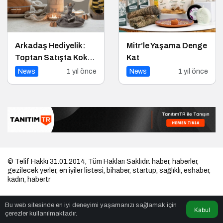
Arkadaş Hediyelik:
Mitr’le Yaşama Denge
Toptan Satışta Koku
Kat
İşini Ustalığa Taşıyan
News
1 yıl önce
News
1 yıl önce
Marka
© Telif Hakkı 31.01.2014, Tüm Hakları Saklıdır.
haber
,
haberler
,
gezilecek yerler
,
en iyiler listesi
,
bihaber
,
startup
,
sağlıklı
,
eshaber
,
kadın
,
habertr
Bu web sitesinde en iyi deneyimi yaşamanızı sağlamak için
Kabul
çerezler kullanılmaktadır.