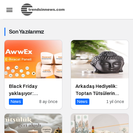
Son Yazılarımız
Black Friday
Arkadaş Hediyelik:
yaklaşıyor:
Toptan Tütsülerin
Awwex’ten kargo
Güvenilir Adresi
News
8 ay önce
News
1 yıl önce
indirimi